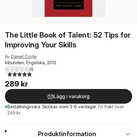
The Little Book of Talent: 52 Tips for
Improving Your Skills
Av
Daniel Coyle
Inbunden, Engelska, 2012
(
1
)
5,0
utav 5 stjärnor. Totalt antal röster:
289 kr
Lägg i varukorg
Beställningsvara.
Skickas
inom 3-6 vardagar
.
Fri frakt över
249 kr.
Produktinformation