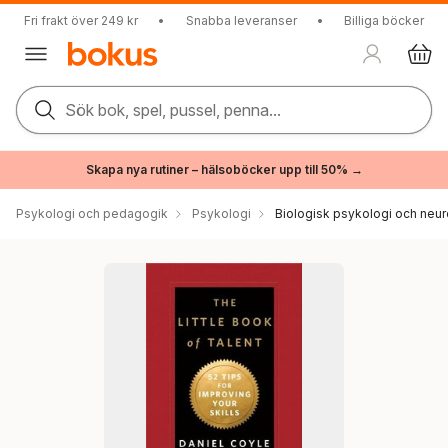
Fri frakt över 249 kr
•
Snabba leveranser
•
Billiga böcker
Sök bok, spel, pussel, penna...
Skapa nya rutiner – hälsoböcker upp till 50% →
Psykologi och pedagogik
Psykologi
Biologisk psykologi och neu