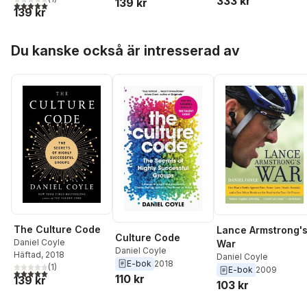
333 kr
139 kr
5,0
utav 5 stjärnor. Totalt antal röster:
139 kr
Hoppa över listan
Du kanske också är intresserad av
The Culture Code
Lance Armstrong'
Culture Code
Daniel Coyle
War
Daniel Coyle
Häftad
, 2018
Daniel Coyle
E-bok
2018
(
1
)
E-bok
2009
5,0
utav 5 stjärnor. Totalt antal röster:
110 kr
139 kr
103 kr