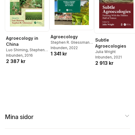
Agroecology
Agroecology in
Subtle
Stephen R. Gliessman
,
China
Agroecologies
V. Ernesto Méndez
Inbunden
, 2022
,
Luo Shiming
,
Stephen
Julia Wright
1 341 kr
Victor M. Izzo
,
Eric W.
R. Gliessman
Inbunden
, 2016
Inbunden
, 2021
Engles
2 387 kr
2 913 kr
Mina sidor