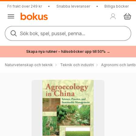
Fri frakt över 249 kr
•
Snabba leveranser
•
Billiga böcker
Sök bok, spel, pussel, penna...
Skapa nya rutiner – hälsoböcker upp till 50% →
Naturvetenskap och teknik
Teknik och industri
Agronomi och lantb