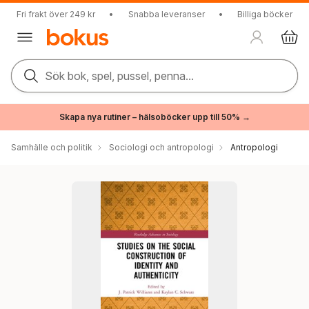
Fri frakt över 249 kr
•
Snabba leveranser
•
Billiga böcker
Sök bok, spel, pussel, penna...
Skapa nya rutiner – hälsoböcker upp till 50% →
Samhälle och politik
Sociologi och antropologi
Antropologi