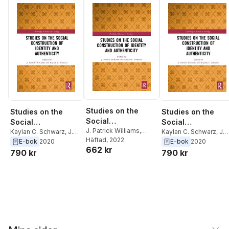
Studies on the
Studies on the
Studies on the
Social
Social
Social
Construction of
J. Patrick Williams
,
Construction of
Kaylan C. Schwarz
,
J.
Construction of
Kaylan C. Schwarz
,
J.
Kaylan C. Schwarz
Häftad
, 2022
Identity and
Patrick Williams
Patrick Williams
E-bok
2020
E-bok
2020
Identity and
Identity and
662 kr
Authenticity
790 kr
790 kr
Authenticity
Authenticity