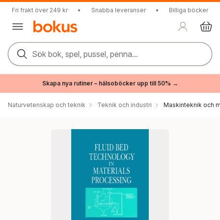
Fri frakt över 249 kr
•
Snabba leveranser
•
Billiga böcker
Sök bok, spel, pussel, penna...
Skapa nya rutiner – hälsoböcker upp till 50% →
Naturvetenskap och teknik
Teknik och industri
Maskinteknik och m