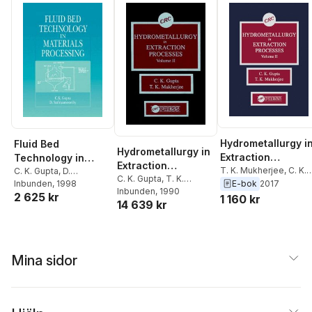
Hydrometallurgy i
Fluid Bed
Hydrometallurgy in
Extraction
Technology in
Extraction
Processes, Volum
T. K. Mukherjee
,
C. K.
Materials
C. K. Gupta
,
D.
Processes, Volume
C. K. Gupta
,
T. K.
Gupta
E-bok
2017
Sathiyamoorthy
Inbunden
, 1998
II
Processing
Mukherjee
Inbunden
, 1990
II
2 625 kr
1 160 kr
14 639 kr
Mina sidor