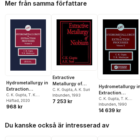
Mer från samma författare
Extractive
Hydrometallurgy in
Metallurgy of
Hydrometallurgy i
Extraction
Niobium
C. K. Gupta
,
A. K. Suri
Extraction
Processes, Volume
C. K. Gupta
,
T. K.
Inbunden
, 1993
Processes, Volum
C. K. Gupta
,
T. K.
Mukherjee
Häftad
, 2020
7 253 kr
II
Mukherjee
Inbunden
, 1990
II
968 kr
14 639 kr
Hoppa över listan
Du kanske också är intresserad av