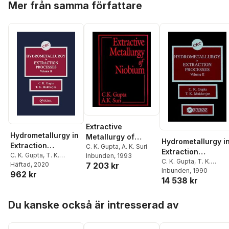
Mer från samma författare
Extractive
Hydrometallurgy in
Metallurgy of
Hydrometallurgy i
Extraction
Niobium
C. K. Gupta
,
A. K. Suri
Extraction
Processes, Volume
C. K. Gupta
,
T. K.
Inbunden
, 1993
Processes, Volum
C. K. Gupta
,
T. K.
Mukherjee
Häftad
, 2020
7 203 kr
II
Mukherjee
Inbunden
, 1990
II
962 kr
14 538 kr
Hoppa över listan
Du kanske också är intresserad av