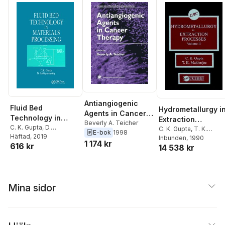
Antiangiogenic
Fluid Bed
Hydrometallurgy i
Agents in Cancer
Technology in
Extraction
Therapy
Beverly A. Teicher
Materials
C. K. Gupta
,
D.
Processes, Volum
C. K. Gupta
,
T. K.
E-bok
1998
Sathiyamoorthy
Häftad
, 2019
Processing
Mukherjee
Inbunden
, 1990
II
1 174 kr
616 kr
14 538 kr
Mina sidor