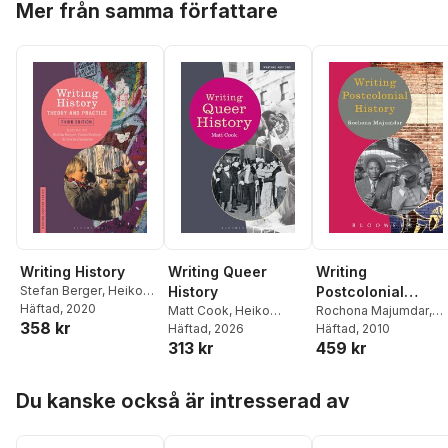
Mer från samma författare
Writing History
Writing Queer
Writing
Stefan Berger
,
Heiko
History
Postcolonial
Feldner
Häftad
, 2020
,
Kevin
Matt Cook
,
Heiko
History
Rochona Majumdar
,
358 kr
Passmore
Feldner
Häftad
, 2026
,
Kevin
Heiko Feldner
Häftad
, 2010
313 kr
459 kr
Passmore
,
Stefan
Berger
,
Lizette Jacinto
Hoppa över listan
Du kanske också är intresserad av