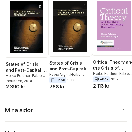
Critical Theory an
States of Crisis
States of Crisis
the Crisis of
and Post-Capitalist
and Post-Capitalist
Contemporary
Heiko Feldner
,
Fabio
Scenarios
Fabio Vighi
,
Heiko
Scenarios
Heiko Feldner
,
Fabio
Vighi
E-bok
2015
Capitalism
Feldner
E-bok
2017
Vighi
Inbunden
, 2014
2 113 kr
2 390 kr
788 kr
Mina sidor