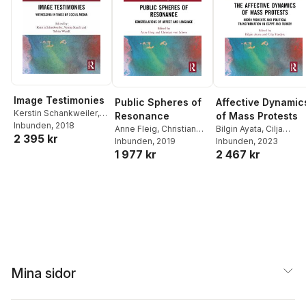
Image Testimonies
Public Spheres of
Affective Dynamic
Kerstin Schankweiler
,
Resonance
of Mass Protests
Verena Straub
Inbunden
, 2018
,
Tobias
Anne Fleig
,
Christian
Bilgin Ayata
,
Cilja
2 395 kr
Wendl
von Scheve
Inbunden
, 2019
Harders
Inbunden
, 2023
1 977 kr
2 467 kr
Mina sidor