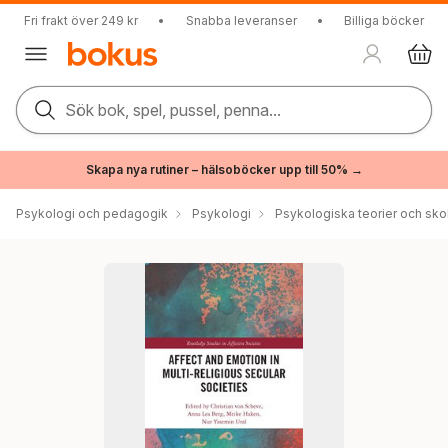
Fri frakt över 249 kr
•
Snabba leveranser
•
Billiga böcker
Sök bok, spel, pussel, penna...
Skapa nya rutiner – hälsoböcker upp till 50% →
Psykologi och pedagogik
Psykologi
Psykologiska teorier och sko