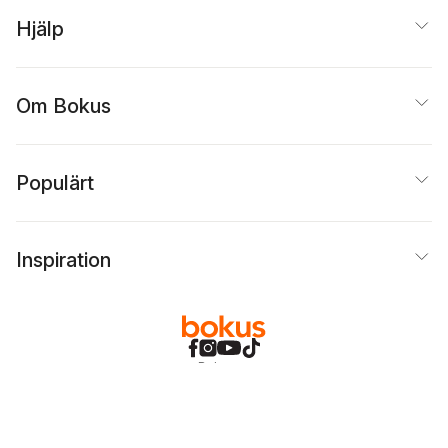
Hjälp
Om Bokus
Populärt
Inspiration
Bokus
@
Cookies
Anpassa cookies
Integritetspolicy
Köpvillkor