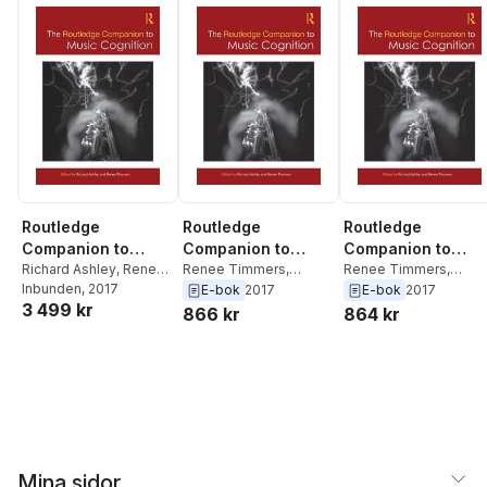
Routledge
Routledge
Routledge
Companion to
Companion to
Companion to
Music Cognition
Richard Ashley
,
Renee
Music Cognition
Renee Timmers
,
Music Cognition
Renee Timmers
,
Timmers
Inbunden
, 2017
Richard Ashley
Richard Ashley
E-bok
2017
E-bok
2017
3 499 kr
866 kr
864 kr
Mina sidor