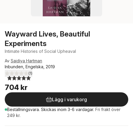
Wayward Lives, Beautiful
Experiments
Intimate Histories of Social Upheaval
Av
Saidiya Hartman
Inbunden, Engelska, 2019
(
1
)
5,0
utav 5 stjärnor. Totalt antal röster:
704 kr
Lägg i varukorg
Beställningsvara.
Skickas
inom 3-6 vardagar
.
Fri frakt över
249 kr.