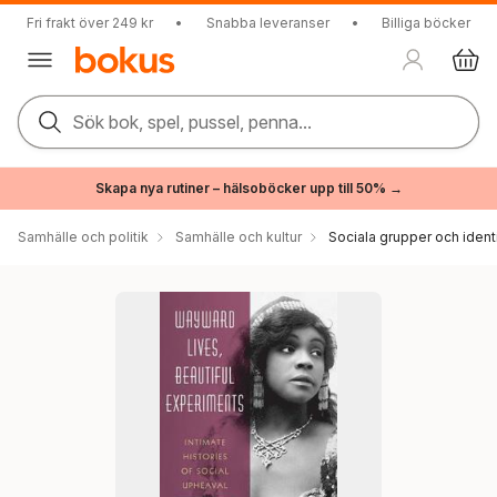
Fri frakt över 249 kr
•
Snabba leveranser
•
Billiga böcker
Sök bok, spel, pussel, penna...
Skapa nya rutiner – hälsoböcker upp till 50% →
Samhälle och politik
Samhälle och kultur
Sociala grupper och ident