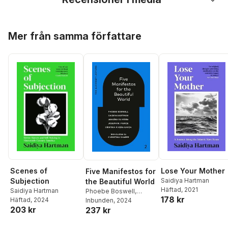
Hoppa över listan
Mer från samma författare
Scenes of
Lose Your Mother
Five Manifestos for
Subjection
Saidiya Hartman
the Beautiful World
Häftad
, 2021
Saidiya Hartman
Phoebe Boswell
,
178 kr
Häftad
, 2024
Saidiya Hartman
Inbunden
, 2024
,
203 kr
237 kr
Christina Sharpe
Hoppa över listan