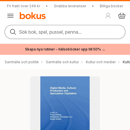
Fri frakt över 249 kr
•
Snabba leveranser
•
Billiga böcker
Sök bok, spel, pussel, penna...
Skapa nya rutiner – hälsoböcker upp till 50% →
Samhälle och politik
Samhälle och kultur
Kultur och medier
Kul