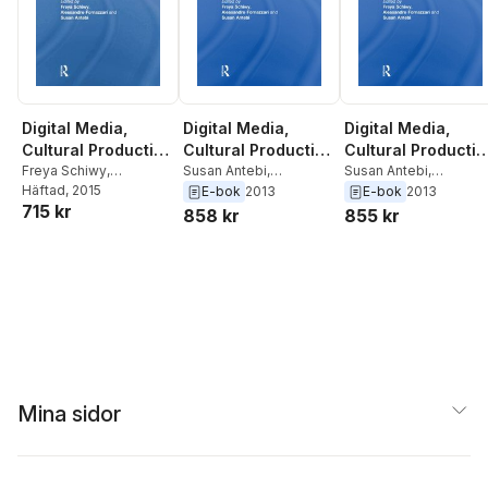
Digital Media,
Digital Media,
Digital Media,
Cultural Production
Cultural Production
Cultural Productio
and Speculative
Freya Schiwy
,
and Speculative
Susan Antebi
,
and Speculative
Susan Antebi
,
Alessandro Fornazzari
Häftad
, 2015
,
Alessandro Fornazzari
,
Alessandro Fornazzari
E-bok
2013
E-bok
2013
Capitalism
Capitalism
Capitalism
715 kr
Susan Antebi
Freya Schiwy
Freya Schiwy
858 kr
855 kr
Mina sidor