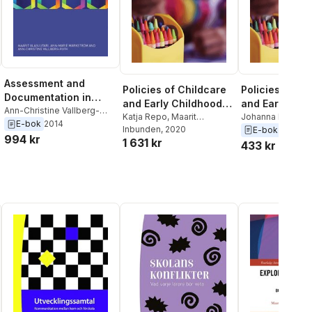
Assessment and
Policies of Childcare
Policies of Ch
Documentation in
and Early Childhood
and Early Chi
Early Childhood
Ann-Christine Vallberg-
Education
Katja Repo
,
Maarit
Education
Johanna Lammi-
Roth
,
Ann-Marie
E-bok
2014
Education
Alasuutari
Inbunden
, 2020
,
Kirsti Karila
,
Kirsti Karila
,
Maari
E-bok
2020
Markstrom
,
Maarit
994 kr
1 631 kr
Johanna Lammi-Taskula
Alasuutari
,
Katja 
433 kr
Alasuutari