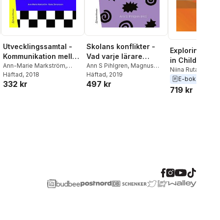
Utvecklingssamtal -
Skolans konflikter -
Exploring Mate
Kommunikation mellan
Vad varje lärare
in Childhood
Ann-Marie Markström
hem och förskola
,
behöver veta
Ann S Pihlgren
,
Magnus
Niina Rutanen
,
Ma
Maria Simonsson
Häftad
, 2018
Dahlstedt
Häftad
, 2019
,
Erik Flygare
,
Mustola
,
Maarit A
E-bok
2020
332 kr
497 kr
Anneli Frelin
,
Hans Fröman
,
719 kr
Jan Grannäs
,
Ilse Hakvoort
,
Lena Holmberg
,
Björn
Johansson
,
Joakim Krantz
,
Ann-Marie Markström
,
Gudrun Rendling
,
Johan
Wennström
,
Kerstin
Winberg
,
Monica Åkerberg