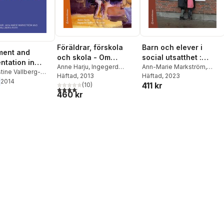
Föräldrar, förskola
Barn och elever i
ment and
och skola - Om
social utsatthet :
tation in
mångfald, makt och
Anne Harju
,
Ingegerd
förskolans, skolans
Ann-Marie Markström
,
hildhood
tine Vallberg-
Tallberg Broman
Häftad
, 2013
,
Annika
Susanne Severinsson
Häftad
, 2023
möjligheter
och fritidshemmets
-Marie
2014
on
411 kr
Månsson
(
,
10
Ann-Christine
)
roll och ansvar
4,1
utav 5 stjärnor. Totalt antal röster:
m
,
Maarit
460 kr
Vallberg Roth
,
Anna
i
Sarkadi
,
Pär Bokström
,
Jutta Balldin
,
Caroline
Ljungberg
,
Mariann Enö
,
Ann-Marie Markström
,
Lotta Nyrén
,
Mats Olsson
,
Laid Bouakaz
,
Fanny
Jonsdottir
,
Eva Nyberg
,
Anna Sandell