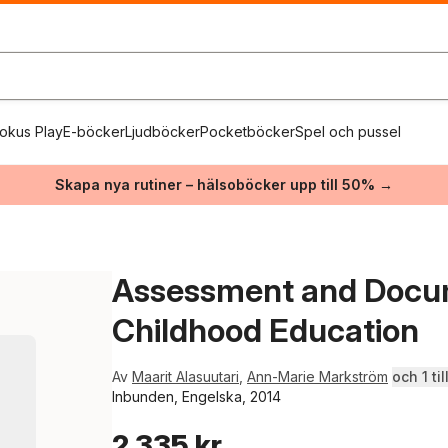
okus Play
E-böcker
Ljudböcker
Pocketböcker
Spel och pussel
Skapa nya rutiner – hälsoböcker upp till 50% →
Assessment and Docum
Childhood Education
Av
Maarit Alasuutari
,
Ann-Marie Markström
och 1 til
Inbunden, Engelska, 2014
2 335 kr