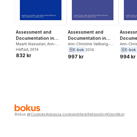
Assessment and
Assessment and
Assess
Documentation in
Documentation in
Documen
Early Childhood
Maarit Alasuutari
,
Ann-
Early Childhood
Ann-Christine Vallberg-
Early C
Ann-Chris
Marie Markström
Häftad
, 2014
,
Ann-
Roth
,
Ann-Marie
Roth
,
Ann
E-bok
2014
E-bok
Education
Education
Educati
832 kr
Christine Vallberg-Roth
Markstrom
,
Maarit
Markstro
997 kr
994 kr
Alasuutari
Alasuutar
Bokus
@
Cookies
Anpassa cookies
Integritetspolicy
Köpvillkor