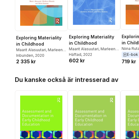
Explorin
Exploring Materiality
Exploring Materiality
in Chil
in Childhood
in Childhood
Niina Rut
Maarit Alasuutari
,
Marleena
Maarit Alasuutari
,
Marleena
Mustola
,
E-bok
Mustola
Häftad
, 2022
,
Niina Rutanen
Mustola
Inbunden
,
Niina Rutanen
, 2020
602 kr
719 kr
2 335 kr
Hoppa över listan
Du kanske också är intresserad av