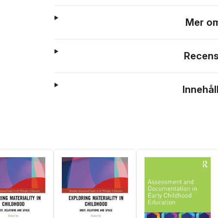
Mer om
Recens
Innehål