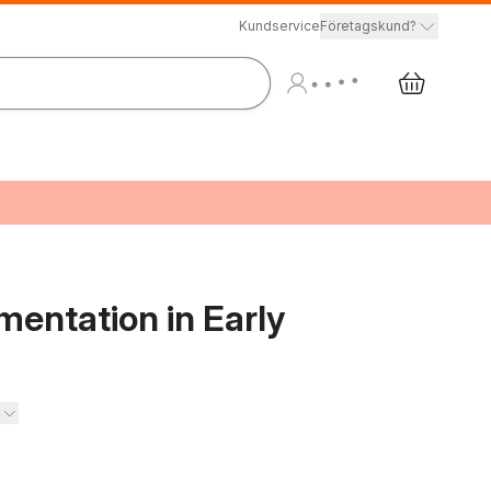
Kundservice
Företagskund?
entation in Early
l