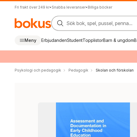
Fri frakt över 249 kr
•
Snabba leveranser
•
Billiga böcker
Sök bok, spel, pussel, penna...
Meny
Erbjudanden
Student
Topplistor
Barn & ungdom
B
Psykologi och pedagogik
Pedagogik
Skolan och förskolan