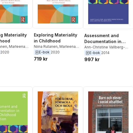
g Materiality
Exploring Materiality
Assessment and
dhood
in Childhood
Documentation in
anen
,
Marleena
Niina Rutanen
,
Marleena
Early Childhood
Ann-Christine Vallberg-
Maarit Alasuutari
Mustola
,
Maarit Alasuutari
2020
E-bok
2020
Roth
,
Ann-Marie
E-bok
2014
Education
Markstrom
,
Maarit
719 kr
997 kr
Alasuutari