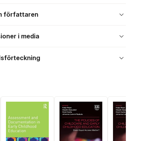
 författaren
ioner i media
lsförteckning