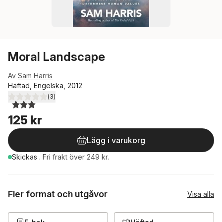
Moral Landscape
Av
Sam Harris
Häftad, Engelska, 2012
(
3
)
3,0
utav 5 stjärnor. Totalt antal röster:
125 kr
Lägg i varukorg
Skickas
.
Fri frakt över 249 kr.
Fler format och utgåvor
Visa alla