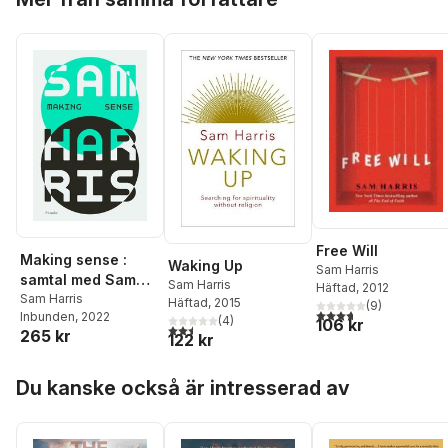
Free Will
Making sense :
Waking Up
Sam Harris
samtal med Sam
Sam Harris
Häftad
, 2012
Harris
Sam Harris
Häftad
, 2015
(
9
)
3,7
utav 5 stjärnor. Tota
Inbunden
, 2022
(
4
)
106 kr
2,5
utav 5 stjärnor. Totalt antal röster:
265 kr
122 kr
Hoppa över listan
Du kanske också är intresserad av