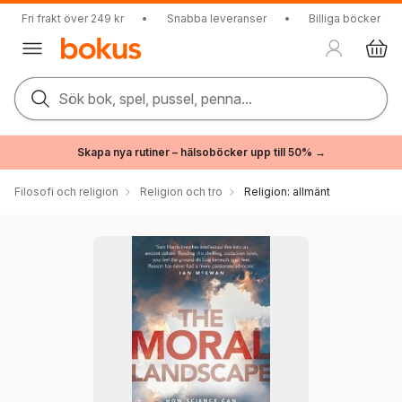
Fri frakt över 249 kr
•
Snabba leveranser
•
Billiga böcker
Sök bok, spel, pussel, penna...
Skapa nya rutiner – hälsoböcker upp till 50% →
Filosofi och religion
Religion och tro
Religion: allmänt