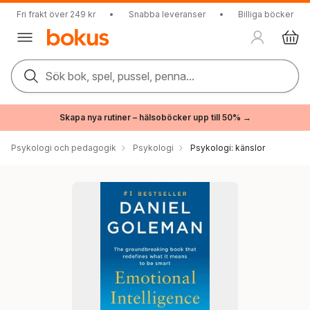
Fri frakt över 249 kr
•
Snabba leveranser
•
Billiga böcker
Sök bok, spel, pussel, penna...
Skapa nya rutiner – hälsoböcker upp till 50% →
Psykologi och pedagogik
Psykologi
Psykologi: känslor