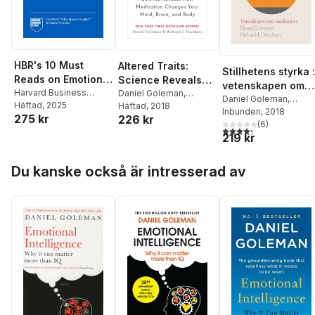
HBR's 10 Must
Altered Traits:
Stillhetens styrka :
Reads on Emotional
Science Reveals
vetenskapen om
Intelligence,
Harvard Business
How Meditation
Daniel Goleman
,
meditation
Daniel Goleman
,
Review
Häftad
, 2025
,
Daniel
Richard J. Davidson
Häftad
, 2018
Updated and
Changes Your
Richard J Davidson
Inbunden
, 2018
275 kr
226 kr
Goleman
,
Hermina
Expanded
Mind, Brain, and
(
6
)
4,3
utav 5 stjärnor. Tota
Ibarra
,
Susan David
,
(featuring "What
Body
219 kr
Tasha Eurich
Makes a Leader"
Hoppa över listan
by Daniel Goleman)
Du kanske också är intresserad av