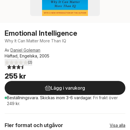
Emotional Intelligence
Why It Can Matter More Than IQ
Av
Daniel Goleman
Häftad, Engelska, 2005
(
2
)
3,5
utav 5 stjärnor. Totalt antal röster:
255 kr
Lägg i varukorg
Beställningsvara.
Skickas
inom 3-6 vardagar
.
Fri frakt över
249 kr.
Fler format och utgåvor
Visa alla