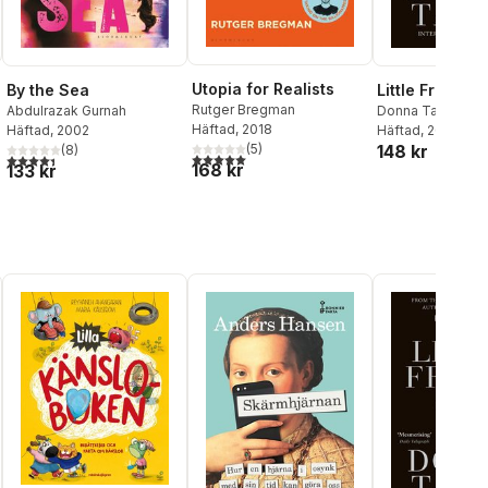
Utopia for Realists
Little Friend
By the Sea
Rutger Bregman
Donna Tartt
Abdulrazak Gurnah
Häftad
, 2018
Häftad
, 2005
Häftad
, 2002
148 kr
(
5
)
(
8
)
al röster:
5,0
utav 5 stjärnor. Totalt antal röster:
4,4
utav 5 stjärnor. Totalt antal röster:
168 kr
133 kr