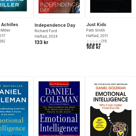
 Achilles
Just Kids
Independence Day
Miller
Patti Smith
Richard Ford
2017
Häftad
, 2011
Häftad
, 2024
35
)
(
11
)
133 kr
stjärnor. Totalt antal röster:
4,7
utav 5 stjärnor. Totalt ant
168 kr