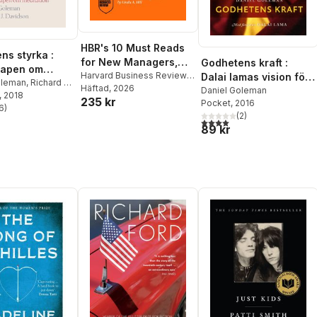
HBR's 10 Must Reads
ens styrka :
for New Managers,
Godhetens kraft :
kapen om
Updated and
Harvard Business Review
,
Dalai lamas vision för
ion
oleman
,
Richard J
Linda A. Hill
Häftad
, 2026
,
Marcus
Expanded (featuring
en bättre värld
Daniel Goleman
, 2018
235 kr
Buckingham
,
Daniel
Pocket
, 2016
"Becoming the Boss"
6
)
stjärnor. Totalt antal röster:
Goleman
,
Herminia Ibarra
(
2
)
by Linda A. Hill)
4,0
utav 5 stjärnor. Totalt ant
89 kr