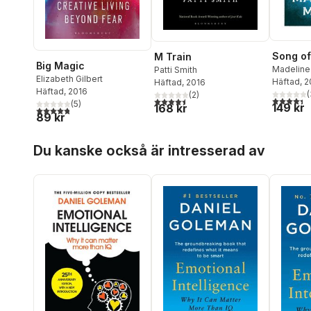
Song of
M Train
Big Magic
Madeline 
Patti Smith
Elizabeth Gilbert
Häftad
, 
Häftad
, 2016
Häftad
, 2016
(
(
2
)
4,4
utav 5 
4,5
utav 5 stjärnor. Totalt antal röster:
(
5
)
149 kr
168 kr
4,8
utav 5 stjärnor. Totalt antal röster:
89 kr
Hoppa över listan
Du kanske också är intresserad av