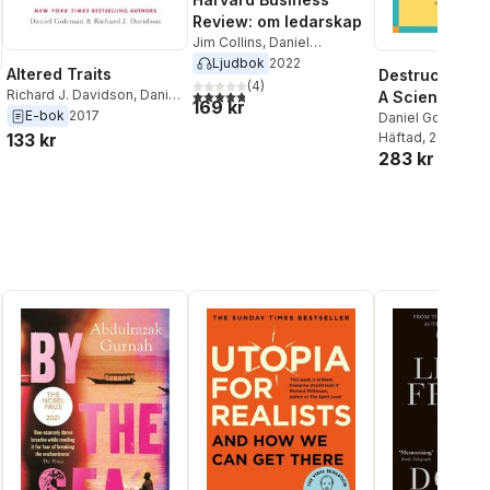
Review: om ledarskap
Jim Collins
,
Daniel
Goleman
,
John P Kotter
,
Ljudbok
2022
Altered Traits
Destructive E
Peter F Drucker
,
Peter M
(
4
)
4,8
utav 5 stjärnor. Totalt antal röster:
Richard J. Davidson
,
Daniel
A Scientific D
Senge
169 kr
Goleman
E-bok
2017
with the Dala
Daniel Goleman
133 kr
Häftad
, 2004
283 kr
al röster: