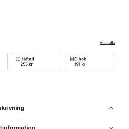
Visa alla
Häftad
E-bok
255 kr
191 kr
skrivning
tinformation