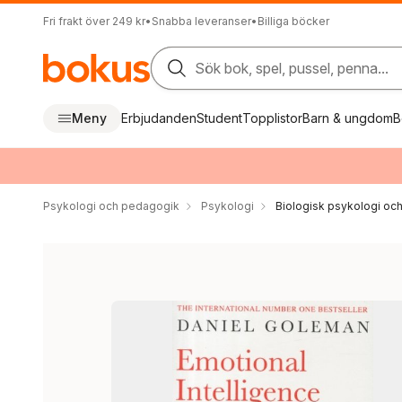
Fri frakt över 249 kr
•
Snabba leveranser
•
Billiga böcker
Sök bok, spel, pussel, penna...
Meny
Erbjudanden
Student
Topplistor
Barn & ungdom
B
Psykologi och pedagogik
Psykologi
Biologisk psykologi oc