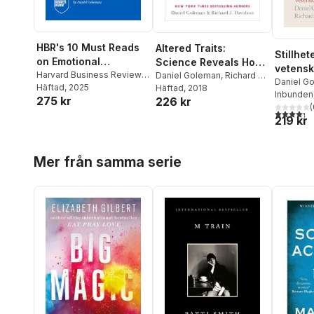
HBR's 10 Must Reads
Altered Traits:
Stillhet
on Emotional
Science Reveals How
vetens
Intelligence, Updated
Harvard Business Review
,
Meditation Changes
Daniel Goleman
,
Richard J.
meditat
Daniel G
Daniel Goleman
Häftad
, 2025
,
Hermina
Davidson
Häftad
, 2018
and Expanded
Your Mind, Brain, and
Davidson
Inbunden
275 kr
226 kr
Ibarra
,
Susan David
,
Tasha
(featuring "What
Body
(
4,3
utav 5 
Eurich
Makes a Leader" by
219 kr
Daniel Goleman)
Hoppa över listan
Mer från samma serie