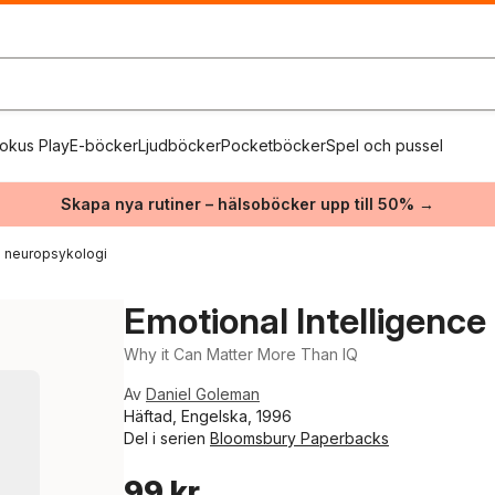
okus Play
E-böcker
Ljudböcker
Pocketböcker
Spel och pussel
Skapa nya rutiner – hälsoböcker upp till 50% →
h neuropsykologi
Emotional Intelligence
Why it Can Matter More Than IQ
Av
Daniel Goleman
Häftad, Engelska, 1996
Del i serien
Bloomsbury Paperbacks
99 kr