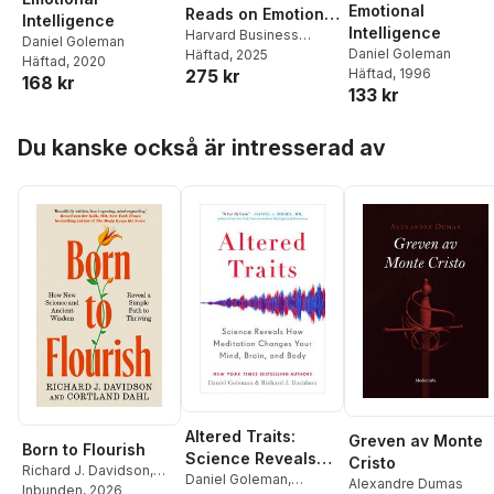
Emotional
Reads on Emotional
Intelligence
Intelligence
Intelligence,
Harvard Business
Daniel Goleman
Daniel Goleman
Review
Häftad
, 2025
,
Daniel
Updated and
Häftad
, 2020
275 kr
Häftad
, 1996
Goleman
,
Hermina
Expanded
168 kr
133 kr
Ibarra
,
Susan David
,
(featuring "What
Tasha Eurich
Makes a Leader"
Hoppa över listan
Du kanske också är intresserad av
by Daniel Goleman)
Altered Traits:
Greven av Monte
Born to Flourish
Science Reveals
Cristo
Richard J. Davidson
,
How Meditation
Daniel Goleman
,
Alexandre Dumas
Cortland Dahl
Inbunden
, 2026