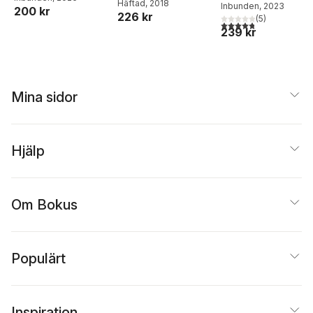
Richard J. Davidson
Häftad
, 2018
Changes Your
Inbunden
, 2023
200 kr
226 kr
Mind, Brain, and
(
5
)
4,8
utav 5 stjärnor. Tota
239 kr
Body
Mina sidor
Hjälp
Om Bokus
Populärt
Inspiration