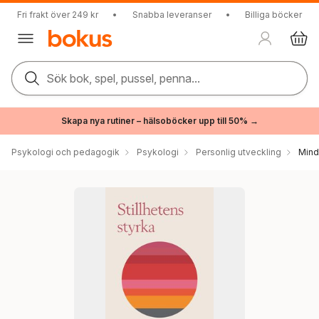
Fri frakt över 249 kr
•
Snabba leveranser
•
Billiga böcker
Sök bok, spel, pussel, penna...
Skapa nya rutiner – hälsoböcker upp till 50% →
Psykologi och pedagogik
Psykologi
Personlig utveckling
Mind