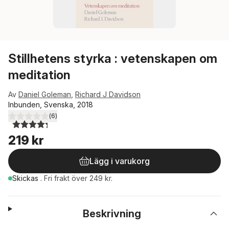
Stillhetens styrka : vetenskapen om
meditation
Av
Daniel Goleman
,
Richard J Davidson
Inbunden, Svenska, 2018
(
6
)
4,3
utav 5 stjärnor. Totalt antal röster:
219 kr
Lägg i varukorg
Skickas
.
Fri frakt över 249 kr.
Beskrivning