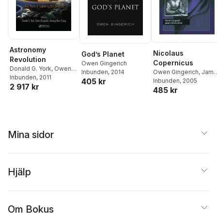
Astronomy
Nicolaus
God’s Planet
Revolution
Copernicus
Owen Gingerich
Donald G. York
,
Owen
Owen Gingerich
,
Jame
Inbunden
, 2014
Gingerich
Inbunden
, 2011
,
Shuang-Nan
405 kr
MacLachlan
Inbunden
, 2005
2 917 kr
Zhang
485 kr
Mina sidor
Hjälp
Om Bokus