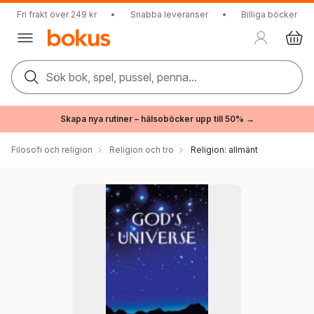
Fri frakt över 249 kr
•
Snabba leveranser
•
Billiga böcker
Sök bok, spel, pussel, penna...
Skapa nya rutiner – hälsoböcker upp till 50% →
Filosofi och religion
Religion och tro
Religion: allmänt