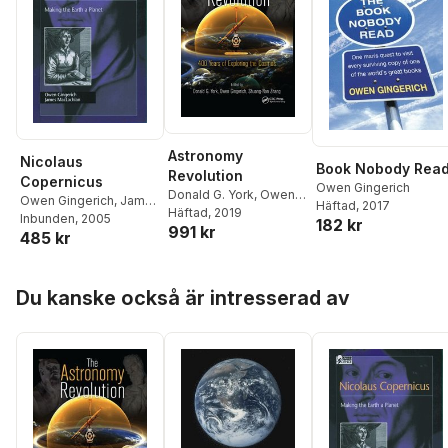
Astronomy
Nicolaus
Book Nobody Rea
Revolution
Copernicus
Owen Gingerich
Donald G. York
,
Owen
Owen Gingerich
,
James
Häftad
, 2017
Gingerich
Häftad
, 2019
,
Shuang-Nan
MacLachlan
Inbunden
, 2005
182 kr
991 kr
Zhang
485 kr
Hoppa över listan
Du kanske också är intresserad av