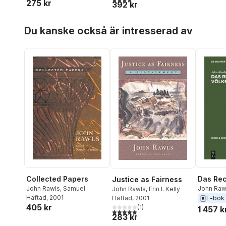
275 kr
392 kr
Hoppa över listan
Du kanske också är intresserad av
Collected Papers
Das Rec
Justice as Fairness
John Rawls
,
Samuel
John Raw
John Rawls
,
Erin I. Kelly
Freeman
Häftad
, 2001
Häftad
, 2001
E-bok
405 kr
(
1
)
1 457 k
5,0
utav 5 stjärnor. Totalt antal röster:
283 kr