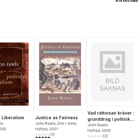
Vad rättvisan kräver :
Justice as Fairness
l Liberalism
grunddrag i politisk
John Rawls
,
Erin I. Kelly
ls
liberalism
John Rawls
Häftad
, 2001
2005
Häftad
, 2005
(
1
)
(
3
)
5,0
utav 5 stjärnor. Totalt antal röster: