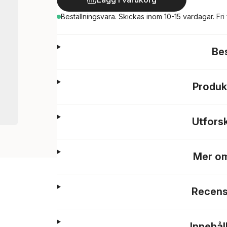
Beställningsvara.
Skickas
inom 10-15 vardagar
.
Fri
Be
Produk
Utfors
Mer om
Recens
Innehål