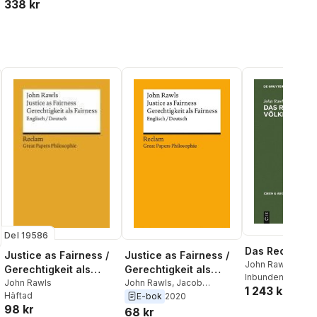
al röster:
338 kr
Del 19586
Das Recht Der
Justice as Fairness /
Justice as Fairness /
John Rawls
Gerechtigkeit als
Gerechtigkeit als
Inbunden
, 2002
Fairness
John Rawls
Fairness.
John Rawls
,
Jacob
1 243 kr
Häftad
Rosenthal
,
Corinna Mieth
E-bok
2020
Englisch/Deutsch
98 kr
68 kr