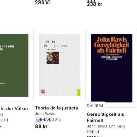
2,7
utav 5 stjärnor. Totalt ant
283 kr
238 kr
Del 1804
Teoría de la justicia
ht der Völker
John Rawls
Gerechtigkeit als
ls
E-bok
2012
Fairneß
2011
88 kr
John Rawls
,
Erin Kelly
r
Häftad