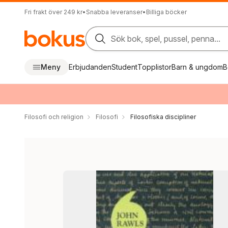
Fri frakt över 249 kr
•
Snabba leveranser
•
Billiga böcker
Sök bok, spel, pussel, penna...
Meny
Erbjudanden
Student
Topplistor
Barn & ungdom
B
Filosofi och religion
Filosofi
Filosofiska discipliner