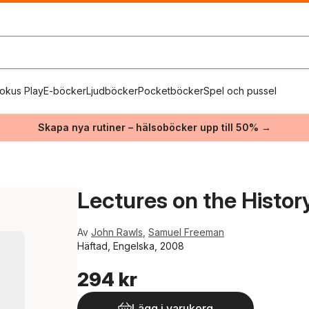
okus Play
E-böcker
Ljudböcker
Pocketböcker
Spel och pussel
Skapa nya rutiner – hälsoböcker upp till 50% →
Lectures on the History
Av
John Rawls
,
Samuel Freeman
Häftad, Engelska, 2008
294 kr
Lägg i varukorg