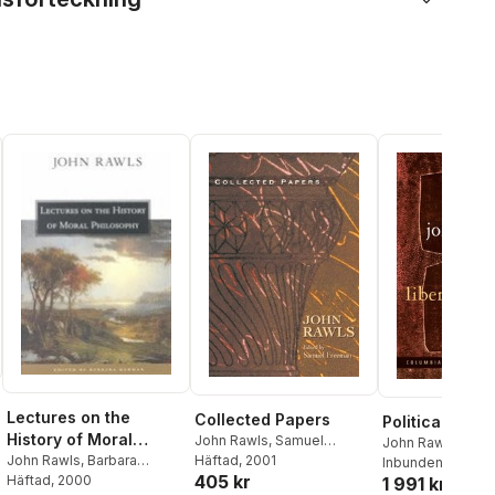
Lectures on the
Collected Papers
Political Liber
History of Moral
John Rawls
,
Samuel
John Rawls
Freeman
Häftad
, 2001
Philosophy
John Rawls
,
Barbara
Inbunden
, 2005
405 kr
Herman
Häftad
, 2000
1 991 kr