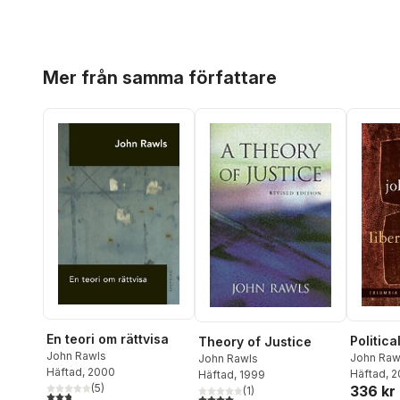
Hoppa över listan
Mer från samma författare
En teori om rättvisa
Politica
Theory of Justice
John Rawls
John Raw
John Rawls
Häftad
, 2000
Häftad
, 
Häftad
, 1999
(
5
)
336 kr
(
1
)
2,8
utav 5 stjärnor. Totalt antal röster:
4,0
utav 5 stjärnor. Totalt antal röster: