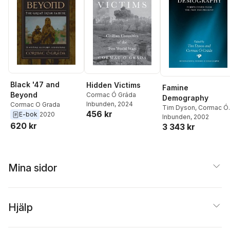
Black '47 and
Hidden Victims
Famine
Beyond
Cormac Ó Gráda
Demography
Inbunden
, 2024
Cormac O Grada
Tim Dyson
,
Cormac Ó
456 kr
E-bok
2020
Gráda
Inbunden
, 2002
620 kr
3 343 kr
Mina sidor
Hjälp