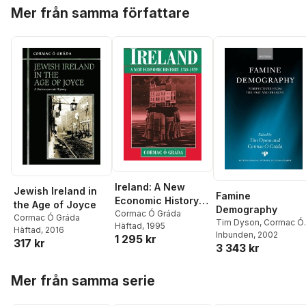
Hoppa över listan
Mer från samma författare
Ireland: A New
Jewish Ireland in
Famine
Economic History
the Age of Joyce
Demography
1780-1939
Cormac Ó Gráda
Cormac Ó Gráda
Tim Dyson
,
Cormac Ó
Häftad
, 1995
Häftad
, 2016
Gráda
Inbunden
, 2002
1 295 kr
317 kr
3 343 kr
Hoppa över listan
Mer från samma serie