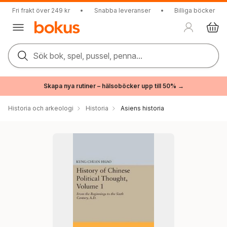
Fri frakt över 249 kr
•
Snabba leveranser
•
Billiga böcker
Sök bok, spel, pussel, penna...
Skapa nya rutiner – hälsoböcker upp till 50% →
Historia och arkeologi
Historia
Asiens historia