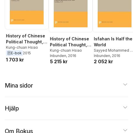
History of Chinese
History of Chinese
Isfahan Is Half the
Political Thought,
Political Thought,
World
Volume 1
Kung-chuan Hsiao
Volume 1
Kung-chuan Hsiao
Sayyed Mohammed Al
E-bok
2015
Inbunden
, 2016
Jamalzadeh
Inbunden
, 2016
,
W. Hesto
1 703 kr
5 215 kr
2 052 kr
Mina sidor
Hjälp
Om Bokus