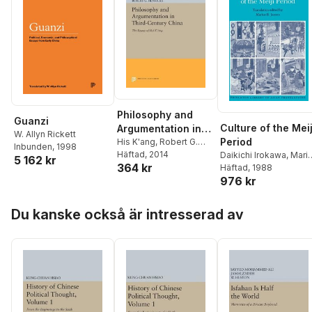
Philosophy and
Guanzi
Culture of the Meij
Argumentation in
W. Allyn Rickett
Period
Third-Century
His K'ang
,
Robert G.
Inbunden
, 1998
Henricks
Häftad
, 2014
Daikichi Irokawa
,
Mari
China
5 162 kr
364 kr
B. Jansen
Häftad
, 1988
976 kr
Hoppa över listan
Du kanske också är intresserad av