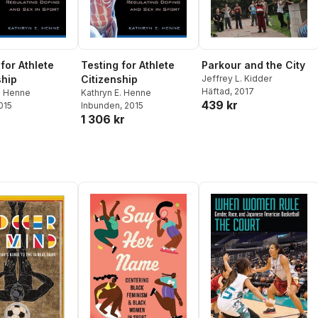
for Athlete
Testing for Athlete
Parkour and the City
ship
Citizenship
Jeffrey L. Kidder
Häftad
, 2017
. Henne
Kathryn E. Henne
439 kr
2015
Inbunden
, 2015
1 306 kr