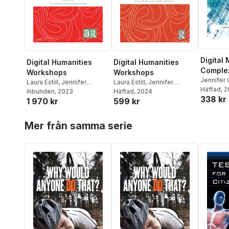
Digital
Digital Humanities
Digital Humanities
Comple
Workshops
Workshops
Jennifer 
Laura Estill
,
Jennifer
Laura Estill
,
Jennifer
Ridge
Häftad
, 
Guiliano
Inbunden
, 2023
Guiliano
Häftad
, 2024
338 kr
1 970 kr
599 kr
Hoppa över listan
Mer från samma serie