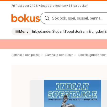
Fri frakt över 249 kr
•
Snabba leveranser
•
Billiga böcker
Sök bok, spel, pussel, penna...
Meny
Erbjudanden
Student
Topplistor
Barn & ungdom
B
Samhälle och politik
Samhälle och kultur
Sociala grupper och 