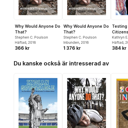
Why Would Anyone Do
Why Would Anyone Do
Testing 
That?
That?
Citizen
Stephen C. Poulson
Stephen C. Poulson
Kathryn E
Häftad
, 2016
Inbunden
, 2016
Häftad
, 
366 kr
1 376 kr
384 kr
Hoppa över listan
Du kanske också är intresserad av