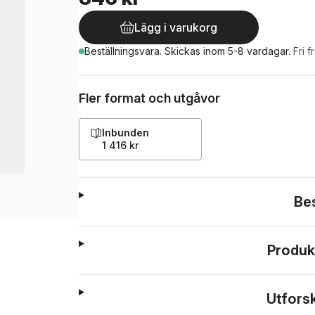
Lägg i varukorg
Beställningsvara.
Skickas
inom 5-8 vardagar
.
Fri f
Fler format och utgåvor
Inbunden
1 416 kr
Be
Produk
Utfors