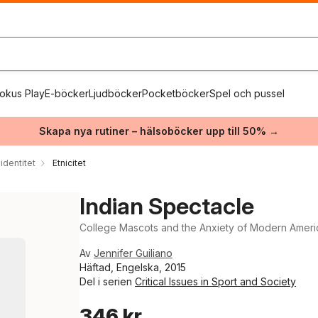
okus Play
E-böcker
Ljudböcker
Pocketböcker
Spel och pussel
Skapa nya rutiner – hälsoböcker upp till 50% →
identitet
Etnicitet
Indian Spectacle
College Mascots and the Anxiety of Modern Ameri
Av
Jennifer Guiliano
Häftad, Engelska, 2015
Del i serien
Critical Issues in Sport and Society
346 kr