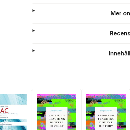
Mer om
Recens
Innehål