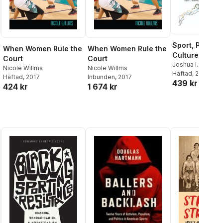
Sport, Physica
When Women Rule the
When Women Rule the
Culture, and t
Court
Court
Moving Body
Joshua I. Newma
Nicole Willms
Nicole Willms
Thorpe
Häftad
, 2020
,
David A
Häftad
, 2017
Inbunden
, 2017
439 kr
424 kr
1 674 kr