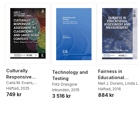
Culturally
Fairness in
Technology and
Responsive
Educational
Testing
Assessment in
Carla M. Evans
,
Assessment and
Neil J. Dorans
,
Linda L.
Fritz Drasgow
Catherine S. Taylor
Häftad
, 2025
Cook
Häftad
, 2016
Classrooms and
Measurement
Inbunden
, 2015
749 kr
884 kr
3 516 kr
Large-Scale
Contexts