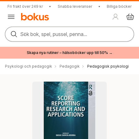
Fri frakt över 249 kr
•
Snabba leveranser
•
Billiga böcker
Sök bok, spel, pussel, penna...
Skapa nya rutiner – hälsoböcker upp till 50% →
Psykologi och pedagogik
Pedagogik
Pedagogisk psykologi