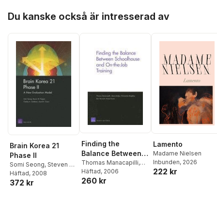
Hoppa över listan
Du kanske också är intresserad av
Finding the
Lamento
Brain Korea 21
Balance Between
Madame Nielsen
Phase II
Inbunden
, 2026
Schoolhouse and
Thomas Manacapilli
,
Somi Seong
,
Steven W.
222 kr
Alexis Bailey
Häftad
, 2006
,
On-the-job
Popper
Häftad
, 2008
,
Charles A.
260 kr
Christopher Beighley
,
372 kr
Training
Goldman
,
David K.
Bart Bennett
,
Aimee
Evans
Bower