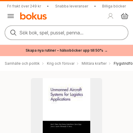
Fri frakt över 249 kr
•
Snabba leveranser
•
Billiga böcker
Sök bok, spel, pussel, penna...
Skapa nya rutiner – hälsoböcker upp till 50% →
Samhälle och politik
Krig och försvar
Militära krafter
Flygstridfö