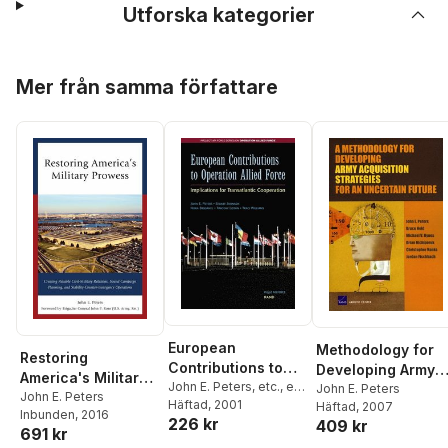
Utforska kategorier
Hoppa över listan
Mer från samma författare
European
Methodology for
Restoring
Contributions to
Developing Army
America's Military
Operation Allied
John E. Peters
,
etc.
,
et
Acquisition
John E. Peters
Prowess
John E. Peters
al
Häftad
, 2001
Häftad
, 2007
Force
Strategies for an
Inbunden
, 2016
226 kr
409 kr
Uncertain Future
691 kr