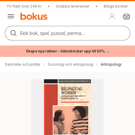
Fri frakt över 249 kr
•
Snabba leveranser
•
Billiga böcker
Sök bok, spel, pussel, penna...
Skapa nya rutiner – hälsoböcker upp till 50% →
Samhälle och politik
Sociologi och antropologi
Antropologi