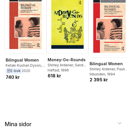
Money-Go-Rounds
Bilingual Women
Bilingual Women
Shirley Ardener
,
Sandra
Ketaki Kushari Dyson
,
Shirley Ardener
,
Pauli
Burman
Häftad
, 1996
Pauline Burton
,
Shirley
E-bok
2020
Burton
Inbunden
,
Ketaki Kushari
, 1994
618 kr
Ardener
740 kr
2 395 kr
Dyson
Mina sidor