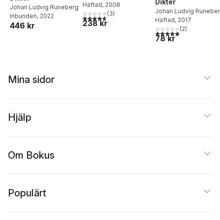
Dikter
Häftad
, 2008
Johan Ludvig Runeberg
Johan Ludvig Runebe
(
3
)
Inbunden
, 2022
4,7
utav 5 stjärnor. Totalt antal röster:
Häftad
, 2017
238 kr
446 kr
(
2
)
5,0
utav 5 stjärnor. Tota
78 kr
Mina sidor
Hjälp
Om Bokus
Populärt