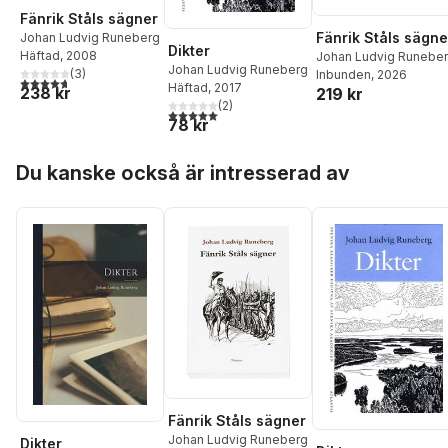
Fänrik Ståls sägner
Fänrik Ståls sägne
Johan Ludvig Runeberg
Dikter
Häftad
, 2008
Johan Ludvig Runebe
Johan Ludvig Runeberg
(
3
)
Inbunden
, 2026
4,7
utav 5 stjärnor. Totalt antal röster:
Häftad
, 2017
238 kr
219 kr
(
2
)
5,0
utav 5 stjärnor. Totalt antal röster:
78 kr
Hoppa över listan
Du kanske också är intresserad av
Fänrik Ståls sägner
Johan Ludvig Runeberg
Dikter