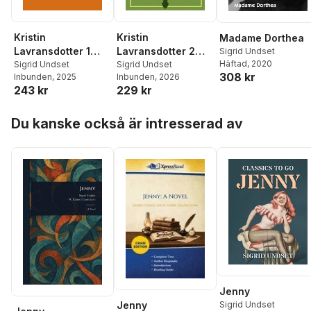
Kristin
Kristin
Madame Dorthea
Lavransdotter 1
Lavransdotter 2
Sigrid Undset
Häftad
, 2020
Kronan
Sigrid Undset
Husfrun
Sigrid Undset
308 kr
Inbunden
, 2025
Inbunden
, 2026
243 kr
229 kr
Hoppa över listan
Du kanske också är intresserad av
Jenny
Jenny
Sigrid Undset