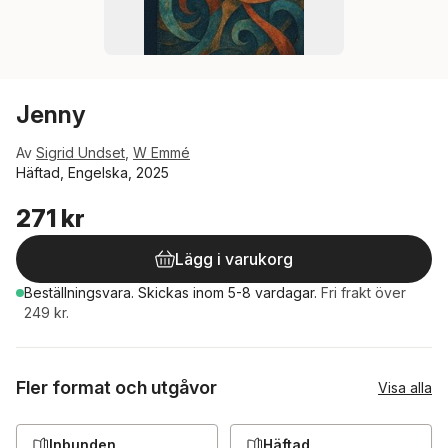
Jenny
Av
Sigrid Undset
,
W Emmé
Häftad, Engelska, 2025
271 kr
Lägg i varukorg
Beställningsvara.
Skickas
inom 5-8 vardagar
.
Fri frakt över
249 kr.
Fler format och utgåvor
Visa alla
Inbunden
Häftad