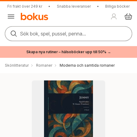
Fri frakt över 249 kr
•
Snabba leveranser
•
Billiga böcker
Sök bok, spel, pussel, penna...
Skapa nya rutiner – hälsoböcker upp till 50% →
Skönlitteratur
Romaner
Moderna och samtida romaner