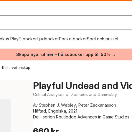
okus Play
E-böcker
Ljudböcker
Pocketböcker
Spel och pussel
Skapa nya rutiner – hälsoböcker upp till 50% →
Kulturvetenskap
Playful Undead and V
Critical Analyses of Zombies and Gameplay
Av
Stephen J. Webley
,
Peter Zackariasson
Häftad, Engelska, 2021
Del i serien
Routledge Advances in Game Studies
660 kr