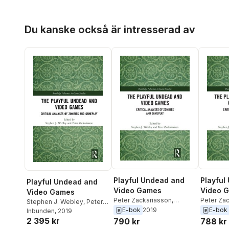
Hoppa över listan
Du kanske också är intresserad av
Playful Undead and
Playful
Playful Undead and
Video Games
Video 
Video Games
Peter Zackariasson
,
Peter Za
Stephen J. Webley
,
Peter
Stephen J. Webley
Stephen 
E-bok
2019
E-bok
Zackariasson
Inbunden
, 2019
2 395 kr
790 kr
788 kr