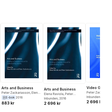
Video Game M
Arts and Business
Arts and Business
Peter Zackariass
Peter Zackariasson
,
Elena
Elena Raviola
,
Peter
Dymek
Inbunden
, 2016
Raviola
E-bok
2016
Zackariasson
Inbunden
, 2016
2 696 kr
883 kr
2 696 kr