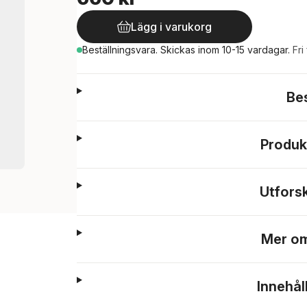
Lägg i varukorg
Beställningsvara.
Skickas
inom 10-15 vardagar
.
Fri
Be
Produk
Utfors
Mer om
Innehål