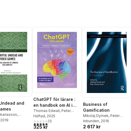
ChatGPT för lärare :
 Undead and
Business of
en handbok om AI i
Games
Gamification
undervisningen
Thomas Edwall
,
Peter
ckariasson
,
Mikolaj Dymek
,
Peter
Zackariasson
Häftad
, 2025
J. Webley
2019
Zackariasson
Inbunden
, 2016
(
1
)
5,0
utav 5 stjärnor. Totalt antal röster:
2 617 kr
325 kr