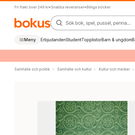
Fri frakt över 249 kr
•
Snabba leveranser
•
Billiga böcker
Sök bok, spel, pussel, penna...
Meny
Erbjudanden
Student
Topplistor
Barn & ungdom
B
Samhälle och politik
Samhälle och kultur
Kultur och medier