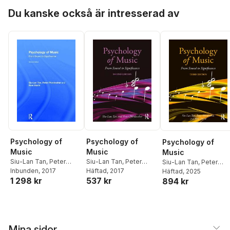
Hoppa över listan
Du kanske också är intresserad av
Psychology of
Psychology of
Psychology of
Music
Music
Music
Siu-Lan Tan
,
Peter
Siu-Lan Tan
,
Peter
Siu-Lan Tan
,
Peter
Pfordresher
Inbunden
, 2017
,
Rom Harré
Pfordresher
Häftad
, 2017
,
Rom Harré
Pfordresher
Häftad
, 2025
,
Rom Har
1 298 kr
537 kr
894 kr
Mina sidor