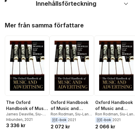
Innehållsförteckning
Hoppa över listan
Mer från samma författare
The Oxford
Oxford Handbook
Oxford Handbook
Handbook of Music
of Music and
of Music and
and Advertising
James Deaville
,
Siu-
Advertising
Ron Rodman
,
Siu-Lan
Advertising
Ron Rodman
,
Siu-Lan
Lan Tan
Inbunden
,
Ron Rodman
, 2021
Tan
,
James Deaville
Tan
,
James Deaville
E-bok
2021
E-bok
2021
3 336 kr
2 072 kr
2 066 kr