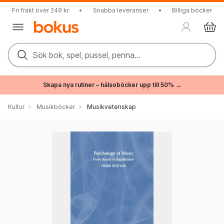
Fri frakt över 249 kr
•
Snabba leveranser
•
Billiga böcker
Sök bok, spel, pussel, penna...
Skapa nya rutiner – hälsoböcker upp till 50% →
Kultur
Musikböcker
Musikvetenskap