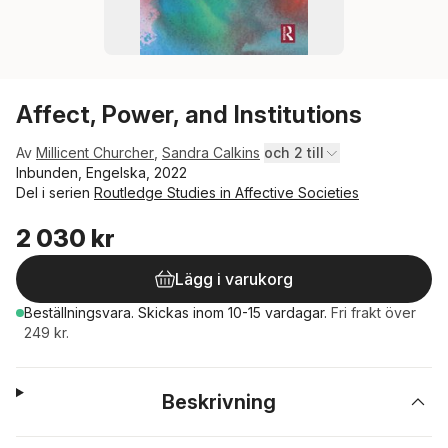
Affect, Power, and Institutions
Av
Millicent Churcher
,
Sandra Calkins
och 2 till
Inbunden, Engelska, 2022
Del i serien
Routledge Studies in Affective Societies
2 030 kr
Lägg i varukorg
Beställningsvara.
Skickas
inom 10-15 vardagar
.
Fri frakt över
249 kr.
Beskrivning