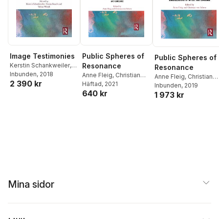
Image Testimonies
Public Spheres of
Public Spheres of
Kerstin Schankweiler
,
Resonance
Resonance
Verena Straub
Inbunden
, 2018
,
Tobias
Anne Fleig
,
Christian
Anne Fleig
,
Christian
2 390 kr
Wendl
von Scheve
Häftad
, 2021
von Scheve
Inbunden
, 2019
640 kr
1 973 kr
Mina sidor