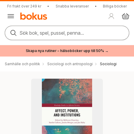
Fri frakt över 249 kr
•
Snabba leveranser
•
Billiga böcker
Sök bok, spel, pussel, penna...
Skapa nya rutiner – hälsoböcker upp till 50% →
Samhälle och politik
Sociologi och antropologi
Sociologi