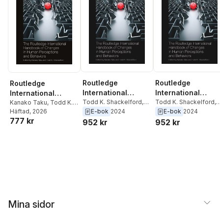
Routledge
Routledge
Routledge
International
International
International
Handbook of
Todd K. Shackelford
,
Handbook of
Todd K. Shackelford
,
Handbook of
Kanako Taku
,
Todd K.
Kanako Taku
Kanako Taku
E-bok
2024
E-bok
2024
Shackelford
Häftad
, 2026
Changes in Human
Changes in Huma
Changes in Human
777 kr
952 kr
952 kr
Perceptions and
Perceptions and
Perceptions and
Behaviors
Behaviors
Behaviors
Mina sidor