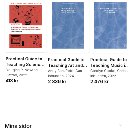
Practical Guide to
Practical Guide to
Practical Guide to
Teaching Science
Teaching Art and
Teaching Music in
in the Secondary
Douglas P. Newton
Design in the
Andy Ash
,
Peter Carr
the Secondary
Carolyn Cooke
,
Chris
Häftad
, 2022
School
Inbunden
, 2024
Philpott
Inbunden
, 2022
Secondary School
School
413 kr
2 336 kr
2 476 kr
Mina sidor