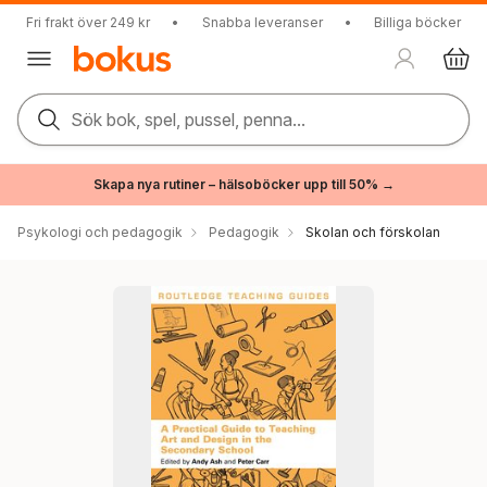
Fri frakt över 249 kr
•
Snabba leveranser
•
Billiga böcker
Sök bok, spel, pussel, penna...
Skapa nya rutiner – hälsoböcker upp till 50% →
Psykologi och pedagogik
Pedagogik
Skolan och förskolan