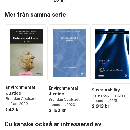
1 102 kr
Hoppa över listan
Mer från samma serie
Environmental
Environmental
Sustainability
Justice
Justice
Helen Kopnina
,
Eleano
Brendan Coolsaet
Brendan Coolsaet
Shoreman-Ouimet
Inbunden
, 2015
Häftad
, 2020
Inbunden
, 2020
2 913 kr
542 kr
2 152 kr
Hoppa över listan
Du kanske också är intresserad av