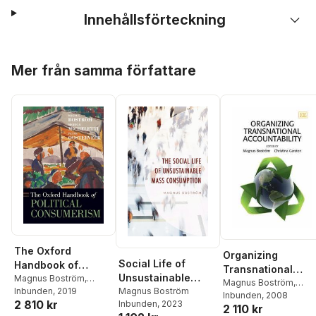
Innehållsförteckning
Hoppa över listan
Mer från samma författare
The Oxford
Organizing
Social Life of
Handbook of
Transnational
Unsustainable
Political
Magnus Boström
,
Accountability
Magnus Boström
,
Mass Consumption
Magnus Boström
Michele Micheletti
Inbunden
, 2019
,
Consumerism
Christina Garsten
Inbunden
, 2008
2 810 kr
Inbunden
, 2023
Peter Oosterveer
2 110 kr