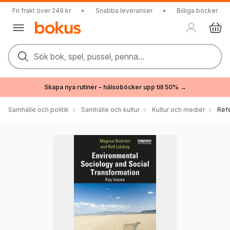
Fri frakt över 249 kr
•
Snabba leveranser
•
Billiga böcker
Sök bok, spel, pussel, penna...
Skapa nya rutiner – hälsoböcker upp till 50% →
Samhälle och politik
Samhälle och kultur
Kultur och medier
Ref