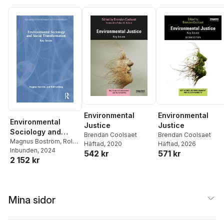
Environmental
Environmental
Environmental
Justice
Justice
Sociology and
Brendan Coolsaet
Brendan Coolsaet
Social
Magnus Boström
,
Rolf
Häftad
, 2020
Häftad
, 2026
Lidskog
Inbunden
, 2024
Transformation
542 kr
571 kr
2 152 kr
Mina sidor