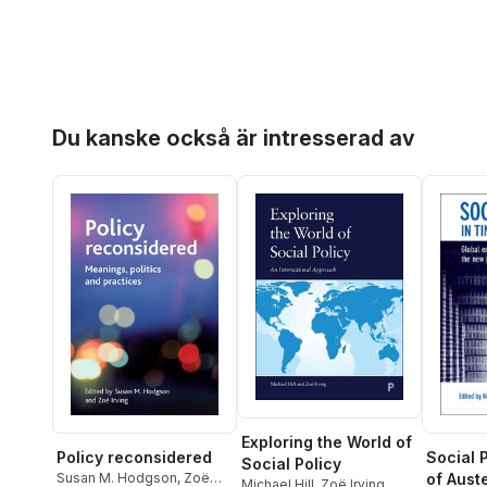
Hoppa över listan
Du kanske också är intresserad av
Exploring the World of
Policy reconsidered
Social 
Social Policy
Susan M. Hodgson
,
Zoë
of Auste
Michael Hill
,
Zoë Irving