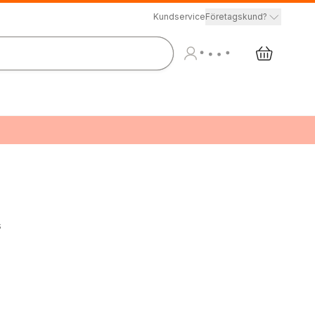
Kundservice
Företagskund?
s