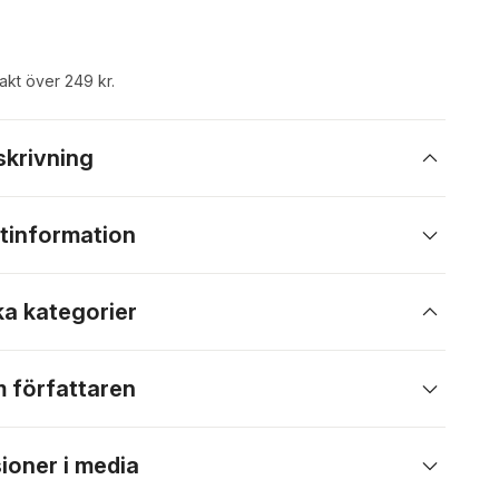
rakt över 249 kr.
skrivning
tinformation
ka kategorier
 författaren
ioner i media