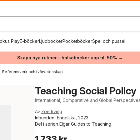
okus Play
E-böcker
Ljudböcker
Pocketböcker
Spel och pussel
Skapa nya rutiner – hälsoböcker upp till 50% →
Referensverk och tvärvetenskap
Teaching Social Policy
International, Comparative and Global Perspective
Av
Zoë Irving
Inbunden, Engelska, 2023
Del i serien
Elgar Guides to Teaching
1 733 kr