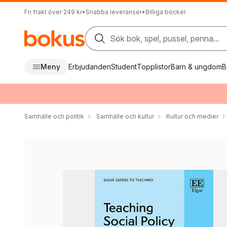
Fri frakt över 249 kr
•
Snabba leveranser
•
Billiga böcker
Sök bok, spel, pussel, penna...
Meny
Erbjudanden
Student
Topplistor
Barn & ungdom
B
Samhälle och politik
Samhälle och kultur
Kultur och medier