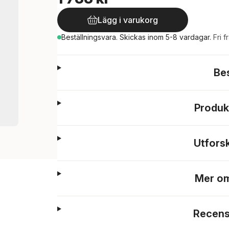
Lägg i varukorg
Beställningsvara.
Skickas
inom 5-8 vardagar
.
Fri f
Be
Produk
Utfors
Mer om
Recens