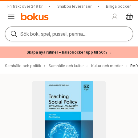
Fri frakt över 249 kr
•
Snabba leveranser
•
Billiga böcker
Sök bok, spel, pussel, penna...
Skapa nya rutiner – hälsoböcker upp till 50% →
Samhälle och politik
Samhälle och kultur
Kultur och medier
Ref