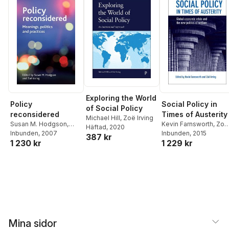
Exploring the World
Policy
Social Policy in
of Social Policy
reconsidered
Times of Austerity
Michael Hill
,
Zoë Irving
Susan M. Hodgson
,
Kevin Farnsworth
,
Zoë
Häftad
, 2020
Zoë Irving
Inbunden
, 2007
Irving
Inbunden
, 2015
387 kr
1 230 kr
1 229 kr
Mina sidor