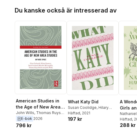
Hoppa över listan
Du kanske också är intresserad av
American Studies in
What Katy Did
A Wonde
the Age of New Area
Susan Coolidge
,
Hilary
Girls a
Studies
John Wills
,
Thomas Ruys
Emmett
Häftad
, 2021
,
Thomas Ruys
Nathanie
197 kr
Smith
,
Malcolm McLaughlin
,
Smith
E-bok
2026
Thomas R
Häftad
, 
Sarah Garland
,
Hilary
288 kr
Emmett
796 kr
Emmett
,
Clare Corbould