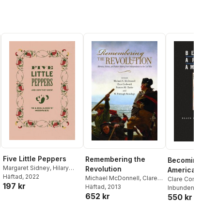
Five Little Peppers
Remembering the
Becoming Afr
Margaret Sidney
,
Hilary
Revolution
Americans
Emmett
Häftad
, 2022
,
Thomas Ruys
Michael McDonnell
,
Clare
Clare Corbould
197 kr
Smith
Corbould
Häftad
, 2013
,
Frances M.
Inbunden
, 2009
652 kr
Clarke
,
W Fitzhugh
550 kr
Brundage