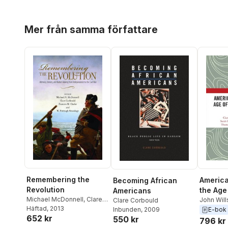
Hoppa över listan
Mer från samma författare
Remembering the
America
Becoming African
Revolution
the Age
Americans
Michael McDonnell
,
Clare
Studies
John Will
Clare Corbould
Corbould
Häftad
, 2013
,
Frances M.
Smith
,
Ma
Inbunden
, 2009
E-bok
652 kr
Clarke
,
W Fitzhugh
550 kr
Sarah Ga
796 kr
Brundage
Emmett
,