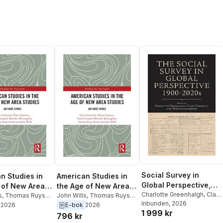
Social Survey in
n Studies in
American Studies in
Global Perspective,
 of New Area
the Age of New Area
1900-2020s
Charlotte Greenhalgh
,
Clare
s
,
Thomas Ruys
Studies
John Wills
,
Thomas Ruys
Corbould
Inbunden
,
, 2026
Warwick
lcolm McLaughlin
,
Smith
,
Malcolm McLaughlin
,
2026
E-bok
2026
1 999 kr
Anderson
rland
,
Hilary
Sarah Garland
,
Hilary
796 kr
Clare Corbould
Emmett
,
Clare Corbould