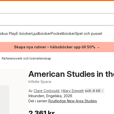
okus Play
E-böcker
Ljudböcker
Pocketböcker
Spel och pussel
Skapa nya rutiner – hälsoböcker upp till 50% →
Referensverk och tvärvetenskap
American Studies in t
Infinite Space
Av
Clare Corbould
,
Hilary Emmett
och 4 till
Inbunden, Engelska, 2026
Del i serien
Routledge New Area Studies
2 361 kr