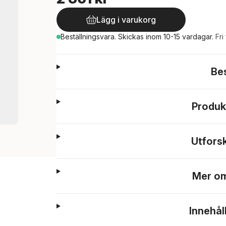
Lägg i varukorg
Beställningsvara.
Skickas
inom 10-15 vardagar
.
Fri
Be
Produk
Utfors
Mer om
Innehål