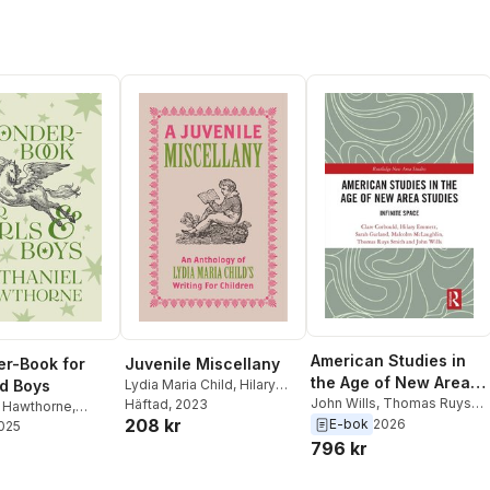
American Studies in
r-Book for
Juvenile Miscellany
the Age of New Area
nd Boys
Lydia Maria Child
,
Hilary
Studies
John Wills
,
Thomas Ruys
Emmett
Häftad
, 2023
,
Thomas Ruys
l Hawthorne
,
208 kr
Smith
,
Malcolm McLaughlin
,
Smith
E-bok
2026
uys Smith
2025
,
Hilary
Sarah Garland
,
Hilary
796 kr
Emmett
,
Clare Corbould