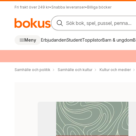
Fri frakt över 249 kr
•
Snabba leveranser
•
Billiga böcker
Sök bok, spel, pussel, penna...
Meny
Erbjudanden
Student
Topplistor
Barn & ungdom
B
Samhälle och politik
Samhälle och kultur
Kultur och medier