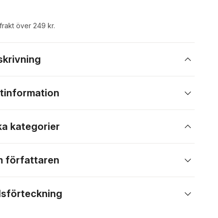
 frakt över 249 kr.
skrivning
tinformation
ka kategorier
 författaren
lsförteckning