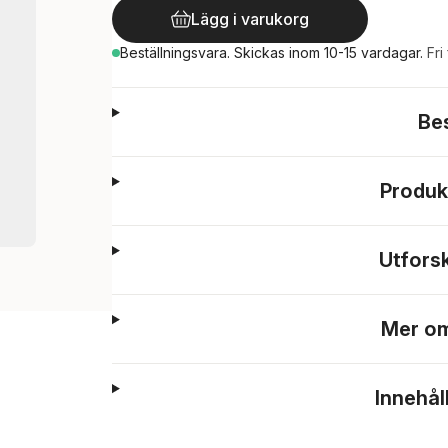
Lägg i varukorg
Beställningsvara.
Skickas
inom 10-15 vardagar
.
Fri
Be
Produk
Utfors
Mer om
Innehål