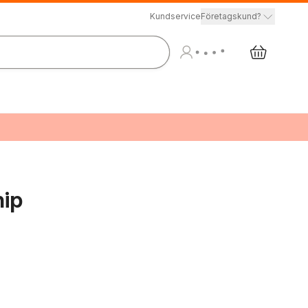
Kundservice
Företagskund?
hip