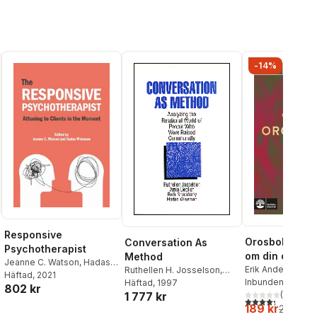
-14%
Responsive
Orosboken : t
Conversation As
Psychotherapist
om din oro i f
Method
Jeanne C. Watson
,
Hadas
Erik Andersson
,
T
Ruthellen H. Josselson
,
Wiseman
Häftad
, 2021
Wahlund
Inbunden
, 2024
Amia Lieblich
Häftad
, 1997
,
Ruth
802 kr
1 777 kr
(
3
)
Sharabany
,
Hadas
4,3
utav 5 stjärnor
189 kr
Wiseman
219 kr