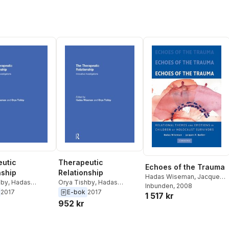
utic
Therapeutic
Echoes of the Trauma
nship
Relationship
Hadas Wiseman
,
Jacques
hby
,
Hadas
Orya Tishby
,
Hadas
P. Barber
Inbunden
, 2008
Wiseman
2017
E-bok
2017
1 517 kr
952 kr