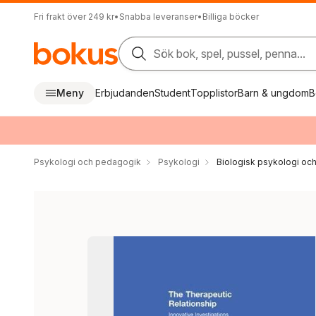
Fri frakt över 249 kr
•
Snabba leveranser
•
Billiga böcker
Sök bok, spel, pussel, penna...
Meny
Erbjudanden
Student
Topplistor
Barn & ungdom
B
Psykologi och pedagogik
Psykologi
Biologisk psykologi oc