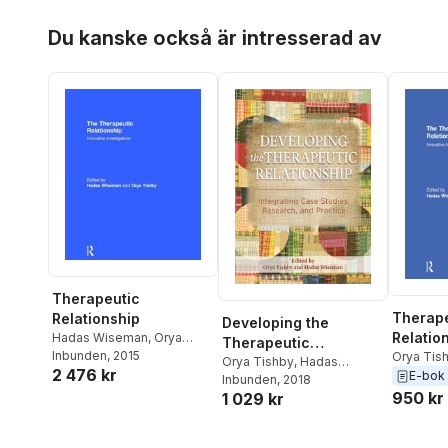
Hoppa över listan
Du kanske också är intresserad av
Therapeutic
Therape
Relationship
Developing the
Relatio
Hadas Wiseman
,
Orya
Therapeutic
Tishby
Inbunden
, 2015
Orya Tis
Relationship
Orya Tishby
,
Hadas
2 476 kr
Wiseman
E-bok
Wiseman
Inbunden
, 2018
950 kr
1 029 kr