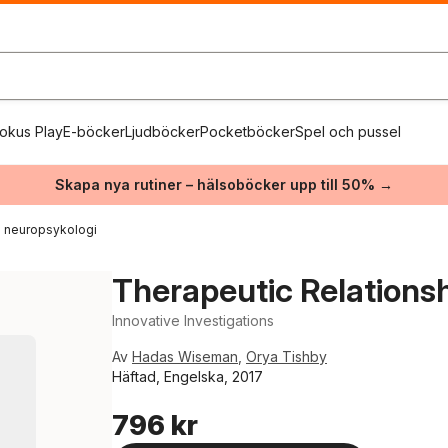
okus Play
E-böcker
Ljudböcker
Pocketböcker
Spel och pussel
Skapa nya rutiner – hälsoböcker upp till 50% →
h neuropsykologi
Therapeutic Relations
Innovative Investigations
Av
Hadas Wiseman
,
Orya Tishby
Häftad, Engelska, 2017
796 kr