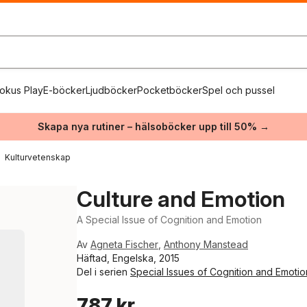
okus Play
E-böcker
Ljudböcker
Pocketböcker
Spel och pussel
Skapa nya rutiner – hälsoböcker upp till 50% →
Kulturvetenskap
Culture and Emotion
A Special Issue of Cognition and Emotion
Av
Agneta Fischer
,
Anthony Manstead
Häftad, Engelska, 2015
Del i serien
Special Issues of Cognition and Emotio
787 kr