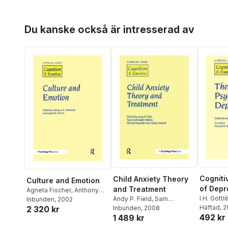
Hoppa över listan
Du kanske också är intresserad av
Cogniti
Child Anxiety Theory
Culture and Emotion
of Depr
and Treatment
Agneta Fischer
,
Anthony
I.H. Gottli
Andy P. Field
,
Sam
Manstead
Inbunden
, 2002
Häftad
, 
2 320 kr
Cartwright-Hatton
Inbunden
, 2008
492 kr
1 489 kr