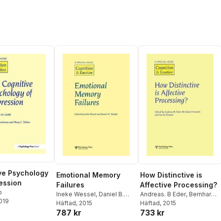
ve Psychology
Emotional Memory
How Distinctive is
ession
Failures
Affective Processing?
b
Ineke Wessel
,
Daniel B.
Andreas. B Eder
,
Bernhard
2019
Wright
Häftad
, 2015
Hommel
Häftad
, 2015
,
Jan De Houwer
787 kr
733 kr