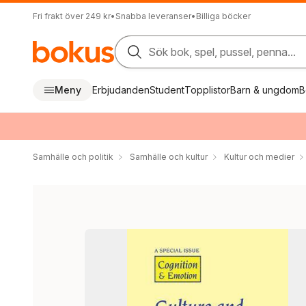
Fri frakt över 249 kr
•
Snabba leveranser
•
Billiga böcker
Sök bok, spel, pussel, penna...
Meny
Erbjudanden
Student
Topplistor
Barn & ungdom
B
Samhälle och politik
Samhälle och kultur
Kultur och medier