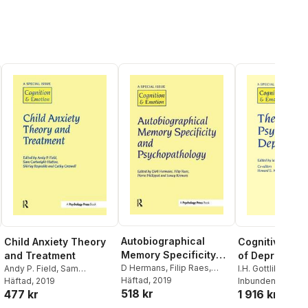
Autobiographical
Child Anxiety Theory
Cognitive Psy
Memory Specificity
and Treatment
of Depression
and Psychopathology
D Hermans
,
Filip Raes
,
Andy P. Field
,
Sam
I.H. Gottlib
Pierre Philipott
Häftad
, 2019
,
Ismay
Cartwright-Hatton
Häftad
, 2019
Inbunden
, 1997
518 kr
477 kr
1 916 kr
Kremers