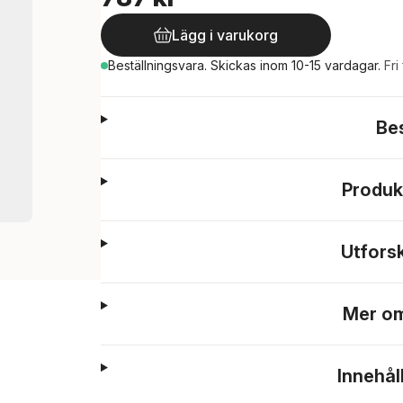
Lägg i varukorg
Beställningsvara.
Skickas
inom 10-15 vardagar
.
Fri
Be
Produk
Utfors
Mer om
Innehål