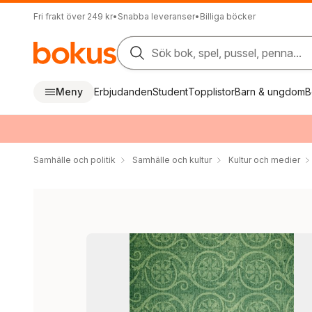
Fri frakt över 249 kr
•
Snabba leveranser
•
Billiga böcker
Sök bok, spel, pussel, penna...
Meny
Erbjudanden
Student
Topplistor
Barn & ungdom
B
Samhälle och politik
Samhälle och kultur
Kultur och medier