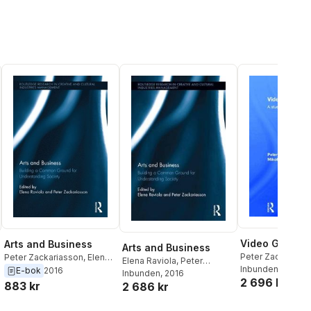
Video Game M
Arts and Business
Arts and Business
Peter Zackariass
Peter Zackariasson
,
Elena
Elena Raviola
,
Peter
Dymek
Inbunden
, 2016
Raviola
E-bok
2016
Zackariasson
Inbunden
, 2016
2 696 kr
883 kr
2 686 kr