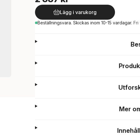
Lägg i varukorg
Beställningsvara.
Skickas
inom 10-15 vardagar
.
Fri
Be
Produk
Utfors
Mer om
Innehål