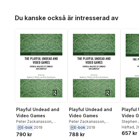
Hoppa över listan
Du kanske också är intresserad av
Playful Undead and
Playful Undead and
Playful
Video Games
Video Games
Video 
Peter Zackariasson
,
Peter Zackariasson
,
Stephen 
Stephen J. Webley
Stephen J. Webley
Zackaria
Häftad
, 
E-bok
2019
E-bok
2019
657 kr
790 kr
788 kr