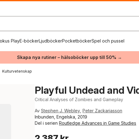
okus Play
E-böcker
Ljudböcker
Pocketböcker
Spel och pussel
Skapa nya rutiner – hälsoböcker upp till 50% →
Kulturvetenskap
Playful Undead and V
Critical Analyses of Zombies and Gameplay
Av
Stephen J. Webley
,
Peter Zackariasson
Inbunden, Engelska, 2019
Del i serien
Routledge Advances in Game Studies
2 387 kr