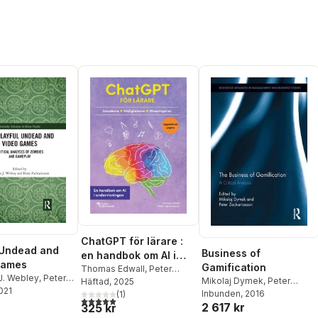
ChatGPT för lärare :
 Undead and
Business of
en handbok om AI i
Games
Gamification
undervisningen
Thomas Edwall
,
Peter
J. Webley
,
Peter
Mikolaj Dymek
,
Peter
Zackariasson
Häftad
, 2025
sson
2021
Zackariasson
Inbunden
, 2016
(
1
)
5,0
utav 5 stjärnor. Totalt antal röster:
2 617 kr
325 kr