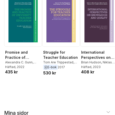
Promise and
Struggle for
International
Practice of
Teacher Education
Perspectives on
University Teacher
Alexandra C. Gunn
,
Tom Are Trippestad
,
Knowledge and
Brian Hudson
,
Niklas
Mary F. Hill
Häftad
, 2022
,
David A. G.
Anja Swennen
,
Tobias
Gericke
Häftad
, 2023
,
Christina Olin
E-bok
2017
Education
Quality
435 kr
408 kr
Berg
,
Mavis Haigh
,
Werler
Scheller
,
Martin Stolar
530 kr
Marie Brennan
Mina sidor