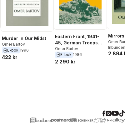
Mirrors of Des
Eastern Front, 1941-
Murder in Our Midst
Omer Bartov
45, German Troops
Omer Bartov
Inbunden
, 2000
and the Barbarisation
Omer Bartov
E-bok
1996
2 894 kr
E-bok
1986
ofWarfare
422 kr
2 290 kr