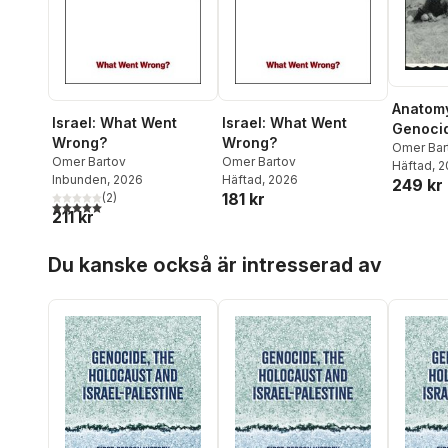
Anatomy
Israel: What Went
Israel: What Went
Genocid
Wrong?
Wrong?
and Dea
Omer Bar
Omer Bartov
Omer Bartov
Häftad
, 
Called 
Inbunden
, 2026
Häftad
, 2026
249 kr
181 kr
(
2
)
5,0
utav 5 stjärnor. Totalt antal röster:
211 kr
Hoppa över listan
Du kanske också är intresserad av