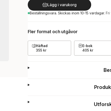
Lägg i varukorg
Beställningsvara.
Skickas
inom 10-15 vardagar
.
Fri
Fler format och utgåvor
Häftad
E-bok
355 kr
405 kr
Be
Produk
Utfors