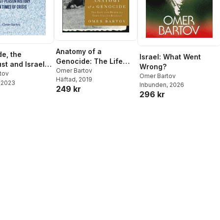
Anatomy of a
e, the
Israel: What Went
Genocide: The Life
st and Israel-
Wrong?
and Death of a Town
Omer Bartov
ne
tov
Omer Bartov
Häftad
, 2019
Called Buczacz
2023
Inbunden
, 2026
249 kr
296 kr