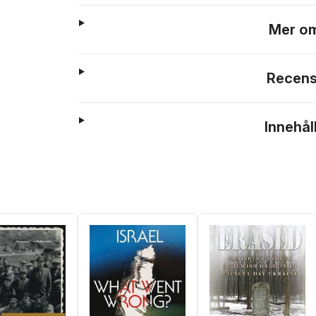
Mer om
Recens
Innehål