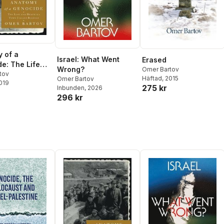
 of a
Israel: What Went
Erased
e: The Life
Wrong?
Omer Bartov
th of a Town
tov
Häftad
, 2015
Omer Bartov
2019
Buczacz
275 kr
Inbunden
, 2026
296 kr