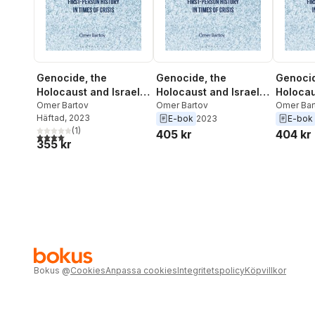
Genocide, the
Genocide, the
Genocid
Holocaust and Israel-
Holocaust and Israel-
Holocau
Palestine
Omer Bartov
Palestine
Omer Bartov
Palesti
Omer Bar
Häftad
, 2023
E-bok
2023
E-bok
(
1
)
405 kr
404 kr
4,0
utav 5 stjärnor. Totalt antal röster:
355 kr
Bokus
@
Cookies
Anpassa cookies
Integritetspolicy
Köpvillkor