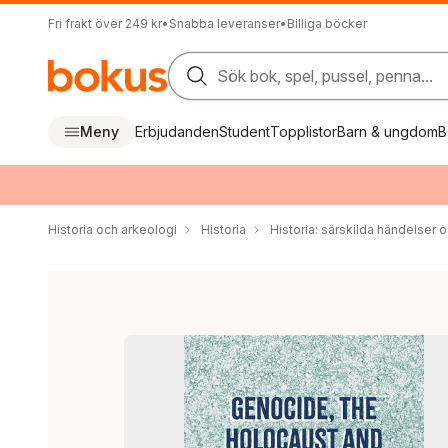
Fri frakt över 249 kr
•
Snabba leveranser
•
Billiga böcker
Sök bok, spel, pussel, penna...
Meny
Erbjudanden
Student
Topplistor
Barn & ungdom
B
Historia och arkeologi
Historia
Historia: särskilda händelser