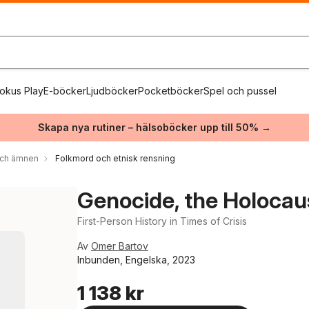
okus Play
E-böcker
Ljudböcker
Pocketböcker
Spel och pussel
Skapa nya rutiner – hälsoböcker upp till 50% →
 och ämnen
Folkmord och etnisk rensning
Genocide, the Holocaus
First-Person History in Times of Crisis
Av
Omer Bartov
Inbunden, Engelska, 2023
1 138 kr