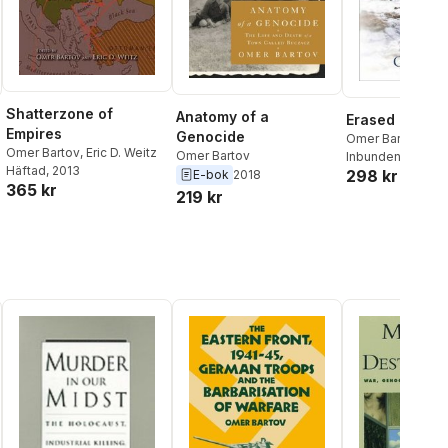
Shatterzone of
Anatomy of a
Erased
Empires
Genocide
Omer Bartov
Omer Bartov
,
Eric D. Weitz
Omer Bartov
Inbunden
, 2007
Häftad
, 2013
298 kr
E-bok
2018
365 kr
219 kr