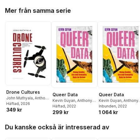
Coppélie Cocq
,
Maria
Svedjedal
,
Anna
Hoppa över listan
Eriksson
,
David
Albrektson
,
Karl
Mer från samma serie
Gunnarsson Lorentzen
,
Berglund
,
Margaretha
Evelina Liliequist
,
Jens
Fahlgren
,
Carin Franzé
Lindberg
,
Simon
Thomas Götselius
,
Lindgren
,
Anna Sofia
Paula Henrikson
,
Sam
Lundgren
,
Patrick Prax
,
Holmqvist
,
Karin
Paulina Rajkowska
,
Emil
Kukkonen
,
Christian
Stjernholm
,
Mathilda
Lenemark
,
Jerry
Åkerlund
Määttä
,
Magnus
Nilsson
,
Anna
Nordenstam
,
Ann
Steiner
,
Marie Öhman
Drone Cultures
Queer Data
Queer Data
John Muthyala
,
Anthony
Kevin Guyan
,
Anthony
Kevin Guyan
,
Anthony
Mandal
Häftad
, 2026
,
Jenny Kidd
Mandal
Häftad
, 2022
Mandal
Inbunden
, 2022
349 kr
299 kr
1 064 kr
Hoppa över listan
Du kanske också är intresserad av