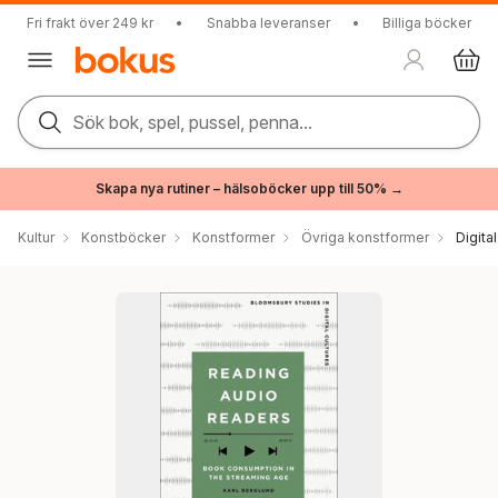
Fri frakt över 249 kr
•
Snabba leveranser
•
Billiga böcker
Sök bok, spel, pussel, penna...
Skapa nya rutiner – hälsoböcker upp till 50% →
Kultur
Konstböcker
Konstformer
Övriga konstformer
Digita