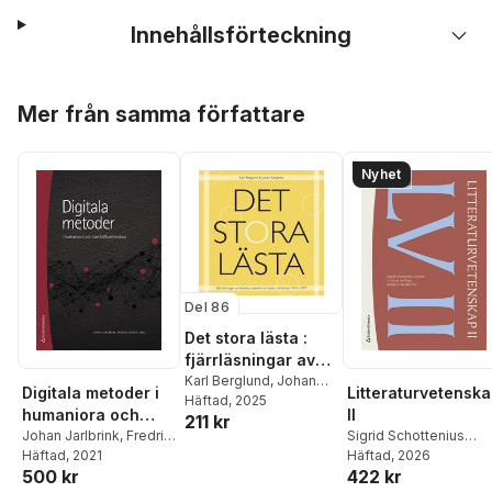
Innehållsförteckning
Hoppa över listan
Mer från samma författare
Nyhet
Del 86
Det stora lästa :
fjärrläsningar av
klassiska svenska
Karl Berglund
,
Johan
Digitala metoder i
Litteraturvetensk
Svedjedal
Häftad
, 2025
romaners
humaniora och
II
211 kr
stilvärldar 1910–
samhällsvetenskap
Johan Jarlbrink
,
Fredrik
Sigrid Schottenius
1999
Norén
Häftad
,
, 2021
André Baltz
,
Karl
Cullhed
Häftad
, 2026
,
Andreas
500 kr
422 kr
Berglund
,
Eric Carlsson
,
Hedberg
,
Johan