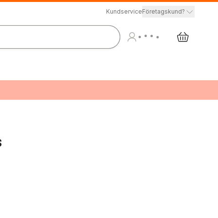
Kundservice
Företagskund?
s