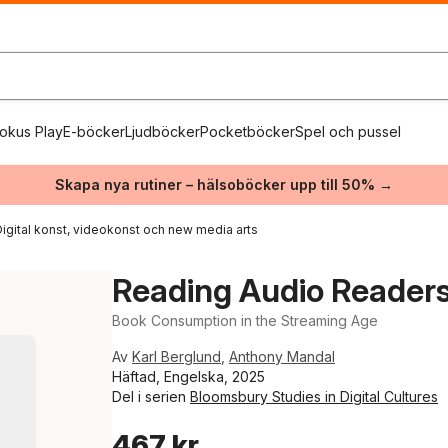
okus Play
E-böcker
Ljudböcker
Pocketböcker
Spel och pussel
Skapa nya rutiner – hälsoböcker upp till 50% →
igital konst, videokonst och new media arts
Reading Audio Reader
Book Consumption in the Streaming Age
Av
Karl Berglund
,
Anthony Mandal
Häftad, Engelska, 2025
Del i serien
Bloomsbury Studies in Digital Cultures
467 kr