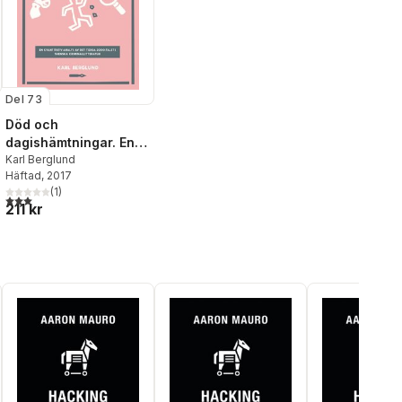
Del 73
Död och
dagishämtningar. En
kvantitativ analys det
Karl Berglund
Häftad
, 2017
tidiga 2000-talets
(
1
)
svenska
3,0
utav 5 stjärnor. Totalt antal röster:
211 kr
kriminallitteratur