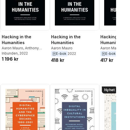
Hacking in the
Hacking in the
Hacking in the
Humanities
Humanities
Humanities
Aaron Mauro
,
Anthony
Aaron Mauro
Aaron Mauro
Mandal
Inbunden
, 2022
E-bok
2022
E-bok
2022
1 196 kr
418 kr
417 kr
Nyhet