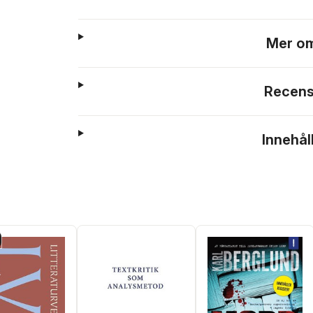
Mer om
Recens
Innehål