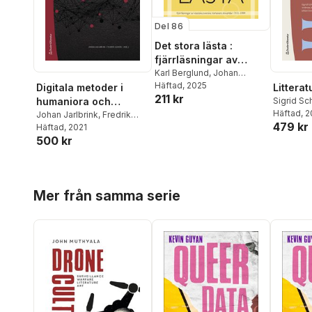
Del 86
Det stora lästa :
fjärrläsningar av
klassiska svenska
Karl Berglund
,
Johan
Svedjedal
Häftad
, 2025
Digitala metoder i
Litterat
romaners stilvärldar
211 kr
humaniora och
Sigrid Sc
1910–1999
Andreas 
Häftad
, 
samhällsvetenskap
Johan Jarlbrink
,
Fredrik
479 kr
Svedjeda
Norén
Häftad
,
, 2021
André Baltz
,
Karl
Albrekts
500 kr
Berglund
,
Eric Carlsson
,
Margaret
Coppélie Cocq
,
Maria
Franzén
,
Eriksson
,
David
Götselius
Gunnarsson Lorentzen
,
Hoppa över listan
Sam Holm
Evelina Liliequist
,
Jens
Mer från samma serie
Kukkone
Lindberg
,
Simon Lindgren
,
Lenemar
Anna Sofia Lundgren
,
Magnus N
Patrick Prax
,
Paulina
Nordens
Rajkowska
,
Emil
Marie Ö
Stjernholm
,
Mathilda
Åkerlund