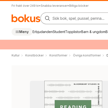
Fri frakt över 249 kr
•
Snabba leveranser
•
Billiga böcker
Sök bok, spel, pussel, penna...
Meny
Erbjudanden
Student
Topplistor
Barn & ungdom
B
Kultur
Konstböcker
Konstformer
Övriga konstformer
D