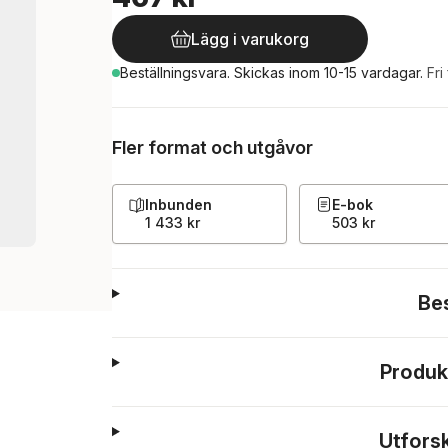
Lägg i varukorg
Beställningsvara.
Skickas
inom 10-15 vardagar
.
Fri
Fler format och utgåvor
Inbunden
E-bok
1 433 kr
503 kr
Be
Produk
Utfors