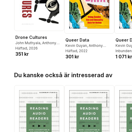
Drone Cultures
Queer Data
Queer 
John Muthyala
,
Anthony
Kevin Guyan
,
Anthony
Kevin Gu
Mandal
Häftad
, 2026
,
Jenny Kidd
Mandal
Häftad
, 2022
Mandal
Inbunden
351 kr
301 kr
1 071 k
Hoppa över listan
Du kanske också är intresserad av