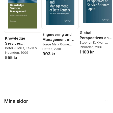
Global
Engineering and
Perspectives on
Knowledge
Management of
Service Science:
Stephen K. Kwan
,
Services
Data Centers
Jorge Marx Gómez
,
James C. Spohrer
Inbunden
, 2016
,
Japan
Management
Peter K. Mills
,
Kevin M.
Manuel Mora
Häftad
, 2018
,
Mahesh
1 103 kr
Yuriko Sawatani
Snyder
Inbunden
, 2009
993 kr
S. Raisinghani
,
555 kr
Wolfgang Nebel
,
Rory
V. O'Connor
Mina sidor