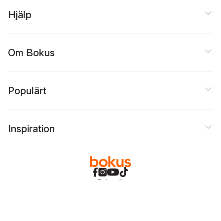
Hjälp
Om Bokus
Populärt
Inspiration
Bokus
@
Cookies
Anpassa cookies
Integritetspolicy
Köpvillkor