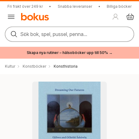
Fri frakt över 249 kr
•
Snabba leveranser
•
Billiga böcker
Sök bok, spel, pussel, penna...
Skapa nya rutiner – hälsoböcker upp till 50% →
Kultur
Konstböcker
Konsthistoria