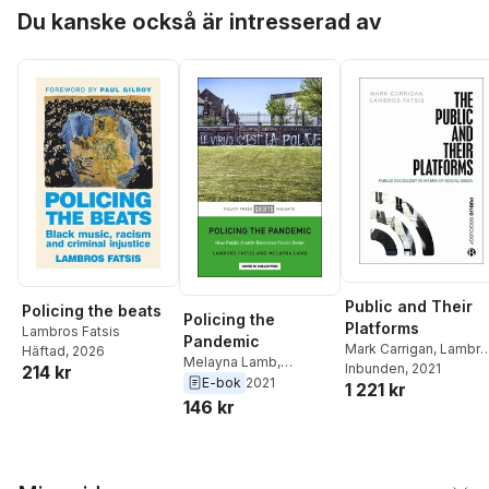
Hoppa över listan
Du kanske också är intresserad av
Public and Their
Policing the beats
Policing the
Platforms
Lambros Fatsis
Pandemic
Mark Carrigan
,
Lambro
Häftad
, 2026
Melayna Lamb
,
Fatsis
Inbunden
, 2021
214 kr
Lambros Fatsis
E-bok
2021
1 221 kr
146 kr