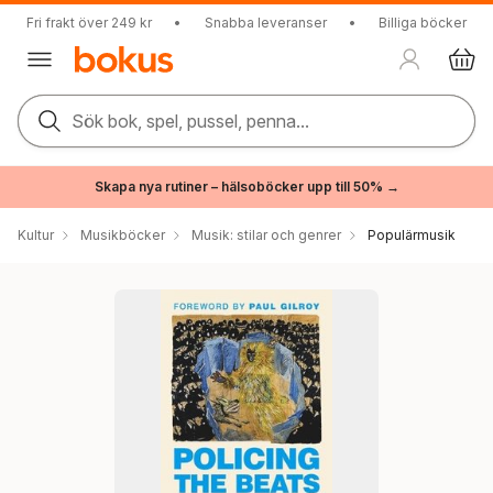
Fri frakt över 249 kr
•
Snabba leveranser
•
Billiga böcker
Sök bok, spel, pussel, penna...
Skapa nya rutiner – hälsoböcker upp till 50% →
Kultur
Musikböcker
Musik: stilar och genrer
Populärmusik