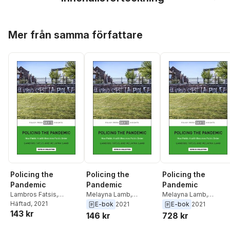
Hoppa över listan
Mer från samma författare
Policing the
Policing the
Policing the
Pandemic
Pandemic
Pandemic
Lambros Fatsis
,
Melayna Lamb
,
Melayna Lamb
,
Melayna Lamb
Häftad
, 2021
Lambros Fatsis
Lambros Fatsis
E-bok
2021
E-bok
2021
143 kr
146 kr
728 kr