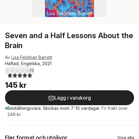
Seven and a Half Lessons About the
Brain
Av
Lisa Feldman Barrett
Häftad, Engelska, 2021
(
1
)
5,0
utav 5 stjärnor. Totalt antal röster:
145 kr
Lägg i varukorg
Beställningsvara.
Skickas
inom 7-10 vardagar
.
Fri frakt över
249 kr.
Fler format och utgåvor
Visa alla