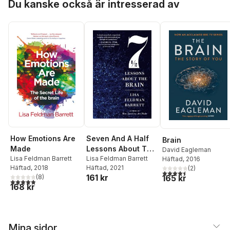
Du kanske också är intresserad av
Seven And A Half
How Emotions Are
Brain
Lessons About The
Made
David Eagleman
Brain
Lisa Feldman Barrett
Lisa Feldman Barrett
Häftad
, 2016
Häftad
, 2021
Häftad
, 2018
(
2
)
4,5
utav 5 stjärnor. Tota
161 kr
165 kr
(
8
)
4,9
utav 5 stjärnor. Totalt antal röster:
168 kr
Mina sidor