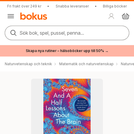
Fri frakt över 249 kr
•
Snabba leveranser
•
Billiga böcker
Sök bok, spel, pussel, penna...
Skapa nya rutiner – hälsoböcker upp till 50% →
Naturvetenskap och teknik
Matematik och naturvetenskap
Naturv