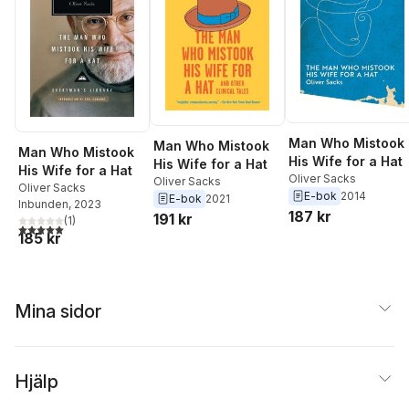
Man Who Mistook
Man Who Mistook
Man Who Mistook
His Wife for a Hat
His Wife for a Hat
His Wife for a Hat
Oliver Sacks
Oliver Sacks
Oliver Sacks
E-bok
2014
E-bok
2021
Inbunden
, 2023
187 kr
191 kr
(
1
)
5,0
utav 5 stjärnor. Totalt antal röster:
185 kr
Mina sidor
Hjälp