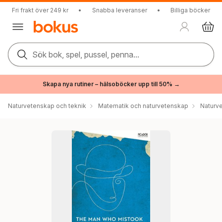
Fri frakt över 249 kr
•
Snabba leveranser
•
Billiga böcker
Sök bok, spel, pussel, penna...
Skapa nya rutiner – hälsoböcker upp till 50% →
Naturvetenskap och teknik
Matematik och naturvetenskap
Naturv