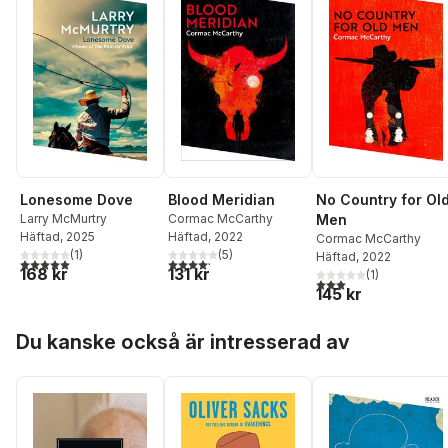
Lonesome Dove
Blood Meridian
No Country for Ol
Larry McMurtry
Cormac McCarthy
Men
Häftad
, 2025
Häftad
, 2022
Cormac McCarthy
(
1
)
(
5
)
Häftad
, 2022
5,0
utav 5 stjärnor. Totalt antal röster:
4,2
utav 5 stjärnor. Totalt antal röster:
168 kr
131 kr
(
1
)
3,0
utav 5 stjärnor. Tota
145 kr
Hoppa över listan
Du kanske också är intresserad av