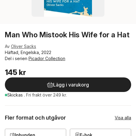
Man Who Mistook His Wife for a Hat
Av
Oliver Sacks
Häftad, Engelska, 2022
Del i serien
Picador Collection
145 kr
Lägg i varukorg
Skickas
.
Fri frakt över 249 kr.
Fler format och utgåvor
Visa alla
Inbunden
E-bok