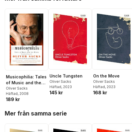
Uncle Tungsten
On the Move
Musicophilia: Tales
Oliver Sacks
Oliver Sacks
of Music and the
Häftad
, 2023
Häftad
, 2023
Brain
Oliver Sacks
145 kr
168 kr
Häftad
, 2008
189 kr
Hoppa över listan
Mer från samma serie