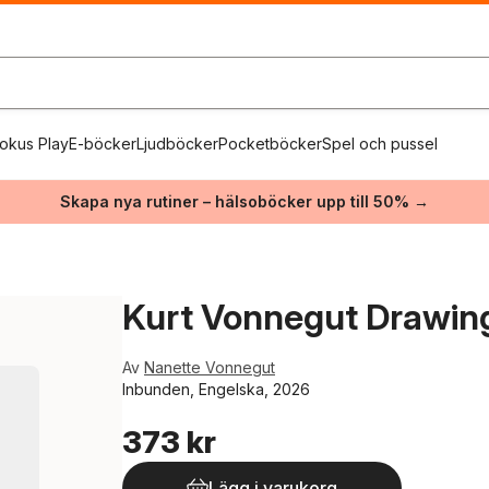
okus Play
E-böcker
Ljudböcker
Pocketböcker
Spel och pussel
Skapa nya rutiner – hälsoböcker upp till 50% →
Kurt Vonnegut Drawin
Av
Nanette Vonnegut
Inbunden, Engelska, 2026
373 kr
Lägg i varukorg