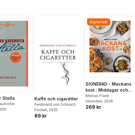
Signerad!
SIGNERAD - Mackans
kost : Middagar och
matlådor
Marcus Frank
 Stella
Kaffe och cigaretter
Inbunden
, 2026
aushofer
Ferdinand von Schirach
269 kr
2025
Pocket
, 2025
89 kr