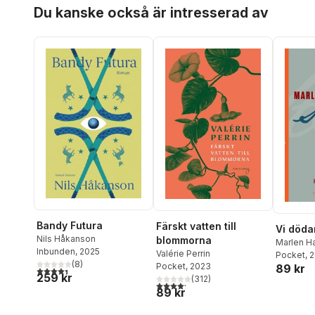
Hoppa över listan
Du kanske också är intresserad av
Bandy Futura
Färskt vatten till
Vi dödar
Nils Håkanson
blommorna
Marlen H
Inbunden
, 2025
Valérie Perrin
Pocket
, 
(
8
)
Pocket
, 2023
89 kr
4,4
utav 5 stjärnor. Totalt antal röster:
259 kr
(
312
)
4,2
utav 5 stjärnor. Totalt antal röster:
89 kr