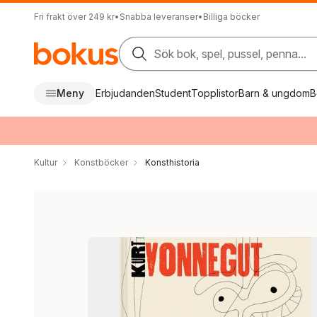
Fri frakt över 249 kr
•
Snabba leveranser
•
Billiga böcker
Sök bok, spel, pussel, penna...
Meny
Erbjudanden
Student
Topplistor
Barn & ungdom
B
Kultur
Konstböcker
Konsthistoria