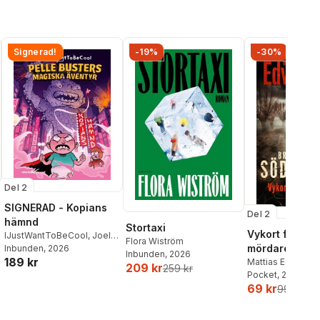
Signerad!
-19%
-30%
Del 2
SIGNERAD - Kopians
Del 2
hämnd
Stortaxi
Vykort från en
IJustWantToBeCool
,
Joel
Flora Wiström
mördare
Adolphson
Inbunden
, 2026
,
Emil Ejdemo
Inbunden
, 2026
189 kr
Beer
,
Victor Beer
Mattias Edvards
209 kr
259 kr
Pocket
, 2026
69 kr
99 kr