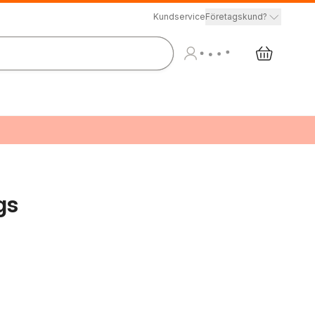
Kundservice
Företagskund?
gs