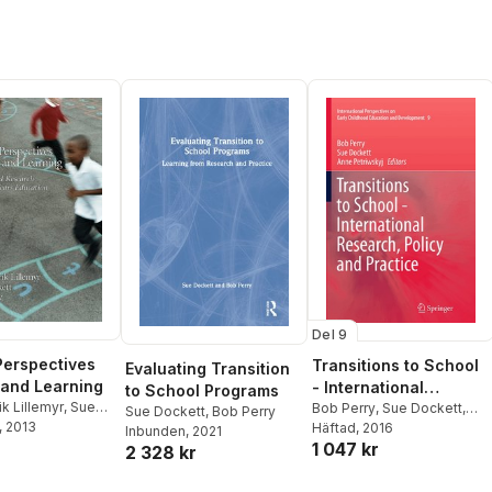
Del 9
Perspectives
Transitions to School
Evaluating Transition
 and Learning
- International
to School Programs
ik Lillemyr
,
Sue
Research, Policy and
Bob Perry
,
Sue Dockett
,
Sue Dockett
,
Bob Perry
Bob Perry
, 2013
Anne Petriwskyj
Häftad
, 2016
Practice
Inbunden
, 2021
1 047 kr
2 328 kr