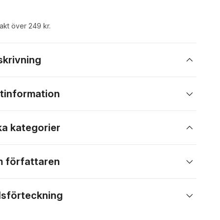
rakt över 249 kr.
skrivning
tinformation
ka kategorier
 författaren
lsförteckning