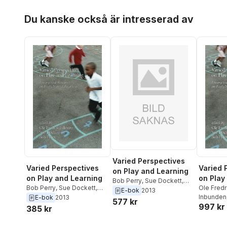
Hoppa över listan
Du kanske också är intresserad av
Varied Perspectives
Varied Perspectives
Varied 
on Play and Learning
on Play and Learning
on Play
Bob Perry
,
Sue Dockett
,
Bob Perry
,
Sue Dockett
,
Ole Fredr
Ole Fredrik Lillemyr
E-bok
2013
Ole Fredrik Lillemyr
Dockett
Inbunden
,
E-bok
2013
577 kr
997 kr
385 kr