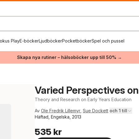
okus Play
E-böcker
Ljudböcker
Pocketböcker
Spel och pussel
Skapa nya rutiner – hälsoböcker upp till 50% →
Varied Perspectives on
Theory and Research on Early Years Education
Av
Ole Fredrik Lillemyr
,
Sue Dockett
och 1 till
Häftad, Engelska, 2013
535 kr