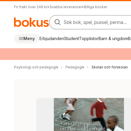
Fri frakt över 249 kr
•
Snabba leveranser
•
Billiga böcker
Sök bok, spel, pussel, penna...
Meny
Erbjudanden
Student
Topplistor
Barn & ungdom
B
Psykologi och pedagogik
Pedagogik
Skolan och förskolan