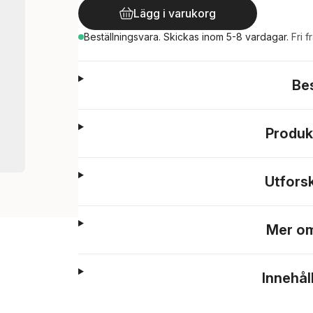
Lägg i varukorg
Beställningsvara.
Skickas
inom 5-8 vardagar
.
Fri f
Be
Produk
Utfors
Mer om
Innehål