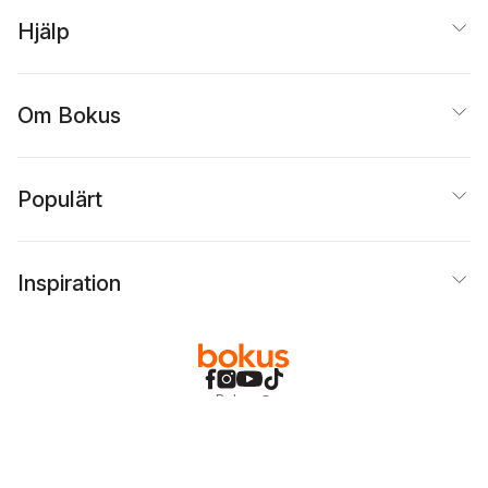
Hjälp
Om Bokus
Populärt
Inspiration
Bokus
@
Cookies
Anpassa cookies
Integritetspolicy
Köpvillkor