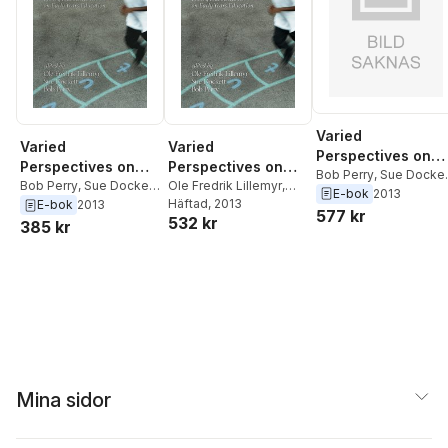
Varied
Varied
Varied
Perspectives on
Perspectives on
Perspectives on
Play and Learning
Bob Perry
,
Sue Docket
Play and Learning
Bob Perry
,
Sue Dockett
,
Play and Learning
Ole Fredrik Lillemyr
,
Ole Fredrik Lillemyr
E-bok
2013
Ole Fredrik Lillemyr
Sue Dockett
Häftad
, 2013
,
Bob Perry
E-bok
2013
577 kr
532 kr
385 kr
Mina sidor