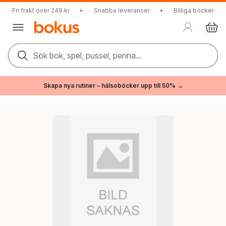
Fri frakt över 249 kr
•
Snabba leveranser
•
Billiga böcker
Sök bok, spel, pussel, penna...
Skapa nya rutiner – hälsoböcker upp till 50% →