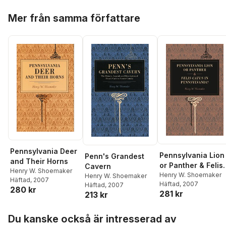
Hoppa över listan
Mer från samma författare
Pennsylvania Deer
Pennsylvania Lion
Penn's Grandest
and Their Horns
or Panther & Felis
Cavern
Henry W. Shoemaker
Catus in
Henry W. Shoemaker
Henry W. Shoemaker
Häftad
, 2007
Häftad
, 2007
Häftad
, 2007
Pennsylvania?
280 kr
281 kr
213 kr
Hoppa över listan
Du kanske också är intresserad av